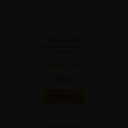
Stříbrné perlové
náušnice Morellato
SANH04
Skladem
(1 ks)
1 790 Kč
DO KOŠÍKU
13
položek celkem