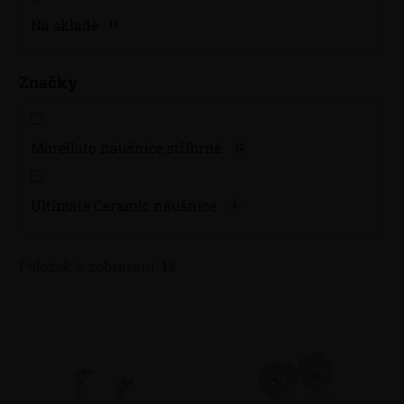
k
Na skladě
13
t
ů
Značky
Morellato náušnice stříbrné
12
Ultimate Ceramic náušnice
1
Položek k zobrazení:
13
V
ý
p
i