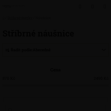
Přejít
Hledat
NÁKUP
na
obsah
KOŠÍK
Domů
/
Stříbrné šperky
/
Náušnice
Stříbrné náušnice
Ř
Řadit podle:
Abecedně
a
z
e
Cena
n
í
870
Kč
2490
Kč
p
r
o
d
u