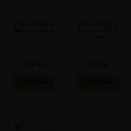
s
p
r
Stříbrné náušnice
Stříbrné náušnice
o
Morellato SAER52
Morellato SAIW04
d
Tesori
u
k
Skladem
(1 ks)
Skladem
(1 ks)
t
ů
2 490 Kč
1 890 Kč
DO KOŠÍKU
DO KOŠÍKU