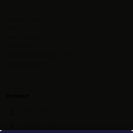
Hodiny
Zlaté šperky
Stříbrné šperky
Titanové šperky
Ocelové šperky
Perly na krk
Pamětní stříbrné mince ČNB
Pamětní medaile
Kontakt
lejhanec
@
klenoty-hodiny.cz
+420 603 481 664