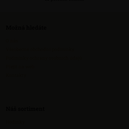
O
v
l
Z
á
á
d
Možná hledáte
p
a
a
c
O nás
t
í
Všeobecné obchodní podmínky
í
p
Podmínky ochrany osobních údajů
r
v
Přejít na web
k
Kontakty
y
v
ý
p
i
Náš sortiment
s
u
Hodinky