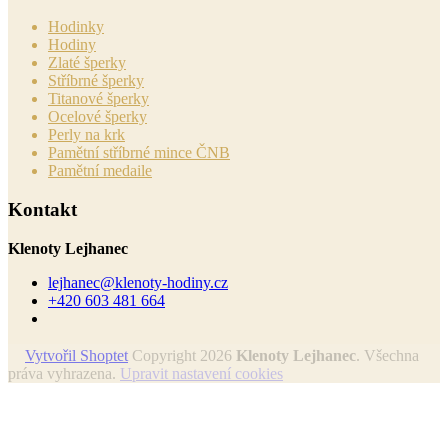
Hodinky
Hodiny
Zlaté šperky
Stříbrné šperky
Titanové šperky
Ocelové šperky
Perly na krk
Pamětní stříbrné mince ČNB
Pamětní medaile
Kontakt
Klenoty Lejhanec
lejhanec
@
klenoty-hodiny.cz
+420 603 481 664
Vytvořil Shoptet
Copyright 2026
Klenoty Lejhanec
. Všechna
práva vyhrazena.
Upravit nastavení cookies