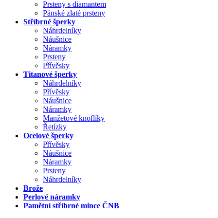
Prsteny s diamantem
Pánské zlaté prsteny
Stříbrné šperky
Náhrdelníky
Náušnice
Náramky
Prsteny
Přívěsky
Titanové šperky
Náhrdelníky
Přívěsky
Náušnice
Náramky
Manžetové knoflíky
Řetízky
Ocelové šperky
Přívěsky
Náušnice
Náramky
Prsteny
Náhrdelníky
Brože
Perlové náramky
Pamětní stříbrné mince ČNB