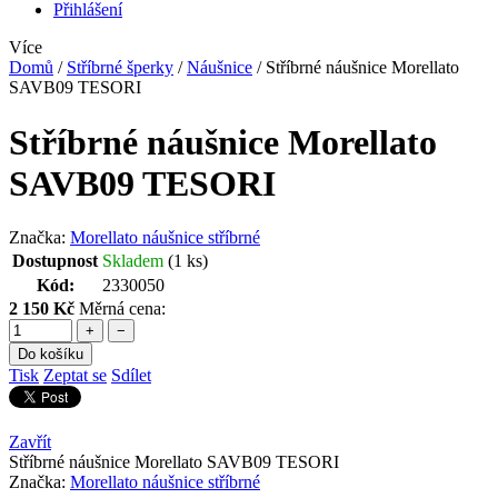
Přihlášení
Více
Domů
/
Stříbrné šperky
/
Náušnice
/
Stříbrné náušnice Morellato
SAVB09 TESORI
Stříbrné náušnice Morellato
SAVB09 TESORI
Značka:
Morellato náušnice stříbrné
Dostupnost
Skladem
(1 ks)
Kód:
2330050
2 150 Kč
Měrná cena:
+
−
Do košíku
Tisk
Zeptat se
Sdílet
Zavřít
Stříbrné náušnice Morellato SAVB09 TESORI
Značka:
Morellato náušnice stříbrné