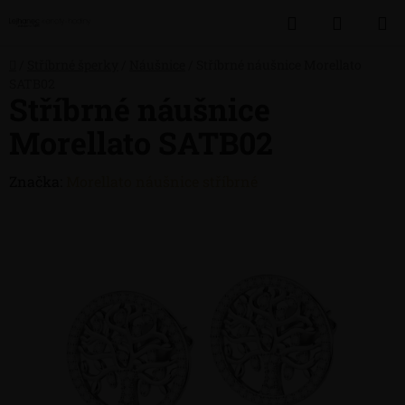
Přejít
Hledat
NÁKUP
na
obsah
KOŠÍK
Domů
/
Stříbrné šperky
/
Náušnice
/
Stříbrné náušnice Morellato
SATB02
Stříbrné náušnice
Morellato SATB02
Značka:
Morellato náušnice stříbrné