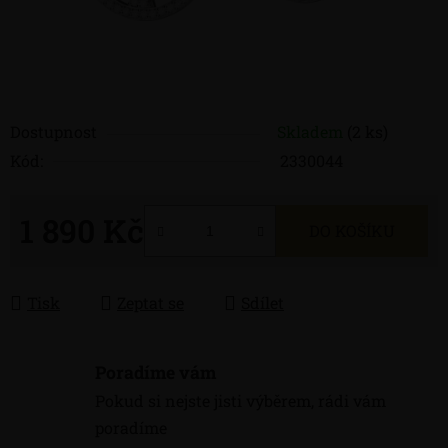
Dostupnost
Skladem
(2 ks)
Kód:
2330044
1 890 Kč
DO KOŠÍKU
Měrná cena:
Tisk
Zeptat se
Sdílet
Poradíme vám
Pokud si nejste jisti výběrem, rádi vám
poradíme