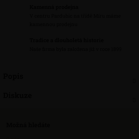
Kamenná prodejna
V centru Pardubic na třídě Míru máme
kamennou prodejnu
Tradice a dlouholetá historie
Naše firma byla založena již v roce 1899
Popis
Diskuze
Z
á
Možná hledáte
p
a
O nás