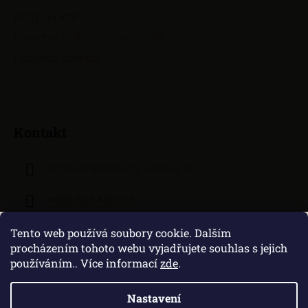
Perly na krk
Pamětní stříbrné mince ČNB
Pamětní medaile
Kontakt
lejhanec
@
klenoty-hodiny.cz
+420 603 481 664
Tento web používá soubory cookie. Dalším
procházením tohoto webu vyjadřujete souhlas s jejich
používáním.. Více informací
zde
.
Nastavení
Vytvořil Shoptet
|