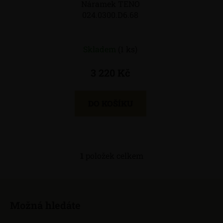
Náramek TENO
o
u
024.0300.D6.68
d
k
u
t
k
ů
Skladem
(1 ks)
t
ů
3 220 Kč
DO KOŠÍKU
1
položek celkem
O
v
l
Z
á
á
d
Možná hledáte
p
a