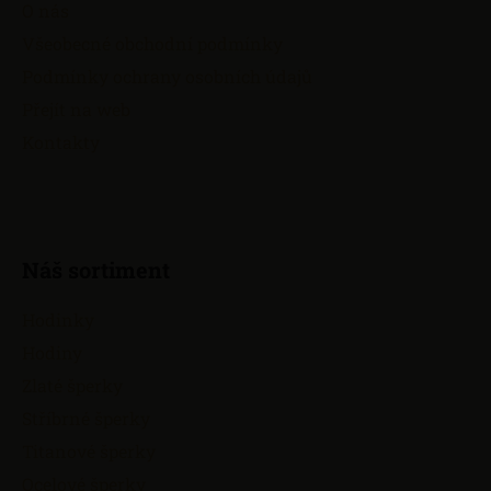
a
c
O nás
t
í
Všeobecné obchodní podmínky
í
p
Podmínky ochrany osobních údajů
r
v
Přejít na web
k
Kontakty
y
v
ý
p
i
Náš sortiment
s
u
Hodinky
Hodiny
Zlaté šperky
Stříbrné šperky
Titanové šperky
Ocelové šperky