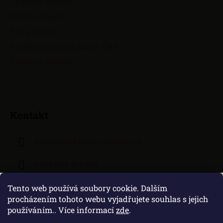
Titanové šperky
Ocelové šperky
Perly na krk
Pamětní stříbrné mince ČNB
Pamětní medaile
Kontakt
lejhanec
@
klenoty-hodiny.cz
+420 603 481 664
Tento web používá soubory cookie. Dalším
procházením tohoto webu vyjadřujete souhlas s jejich
používáním.. Více informací
zde
.