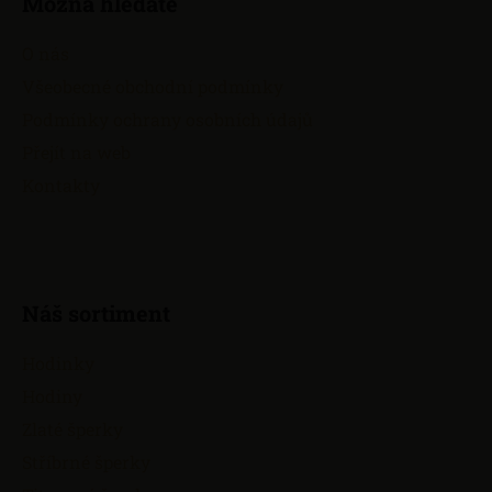
d
Možná hledáte
p
a
a
c
O nás
t
í
Všeobecné obchodní podmínky
í
p
Podmínky ochrany osobních údajů
r
v
Přejít na web
k
Kontakty
y
v
ý
p
i
Náš sortiment
s
u
Hodinky
Hodiny
Zlaté šperky
Stříbrné šperky