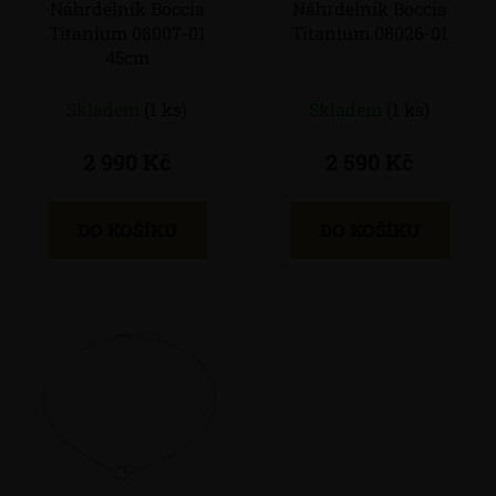
Náhrdelník Boccia
Náhrdelník Boccia
o
u
Titanium 08007-01
Titanium 08026-01
d
k
45cm
u
t
k
ů
Skladem
(1 ks)
Skladem
(1 ks)
t
ů
2 990 Kč
2 590 Kč
DO KOŠÍKU
DO KOŠÍKU