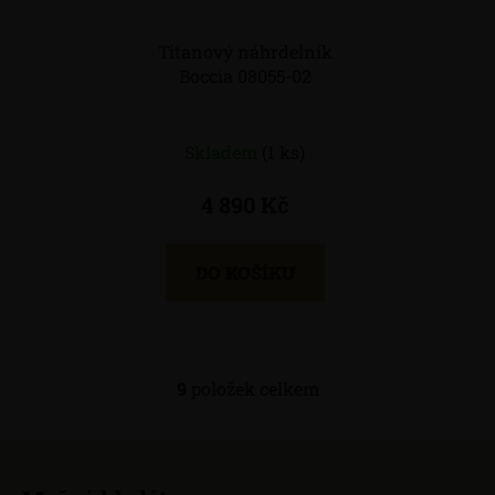
Titanový náhrdelník
Boccia 08055-02
Skladem
(1 ks)
4 890 Kč
DO KOŠÍKU
9
položek celkem
O
v
l
Z
á
á