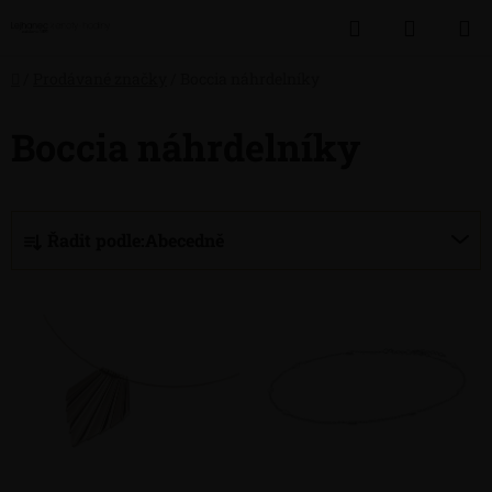
Přejít
Hledat
NÁKUP
na
obsah
KOŠÍK
Domů
/
Prodávané značky
/
Boccia náhrdelníky
Boccia náhrdelníky
Ř
Řadit podle:
Abecedně
a
z
V
e
ý
n
p
í
i
p
s
r
p
o
r
d