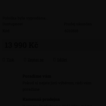
Položka byla vyprodána…
Dostupnost
Prodej ukončen
Kód:
6210518
13 990 Kč
Měrná cena:
Tisk
Zeptat se
Sdílet
Poradíme vám
Pokud si nejste jisti výběrem, rádi vám
poradíme
Kamenná prodejna
V centru Pardubic na třídě Míru máme