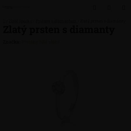
Přejít
Hledat
NÁKUP
na
obsah
KOŠÍK
Domů
/
Zlaté šperky
/
Prsteny s diamantem
/
Zlatý prsten s diamanty
Zlatý prsten s diamanty
Značka:
Prsteny bílé zlato