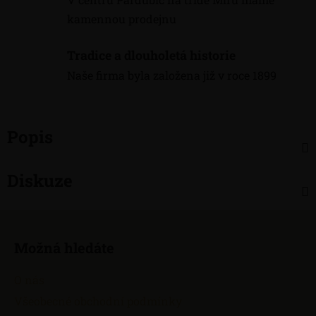
kamennou prodejnu
Tradice a dlouholetá historie
Naše firma byla založena již v roce 1899
Popis
Diskuze
Z
á
Možná hledáte
p
a
O nás
t
Všeobecné obchodní podmínky
í