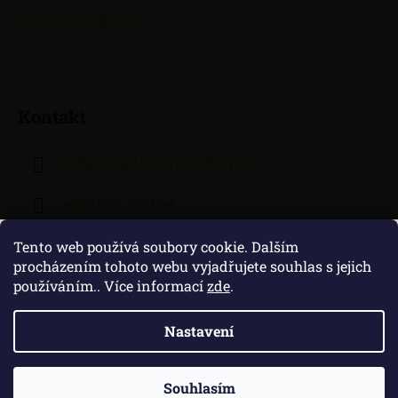
Pamětní medaile
Kontakt
lejhanec
@
klenoty-hodiny.cz
+420 603 481 664
Tento web používá soubory cookie. Dalším
procházením tohoto webu vyjadřujete souhlas s jejich
používáním.. Více informací
zde
.
Nastavení
Vytvořil Shoptet
|
Zprovozněný e-shop na Shoptetu máme od DF
SOLUTIONS
Souhlasím
Copyright 2026
Klenoty Lejhanec
. Všechna práva