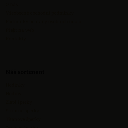
a
O nás
t
Všeobecné obchodní podmínky
í
Podmínky ochrany osobních údajů
Přejít na web
Kontakty
Náš sortiment
Hodinky
Hodiny
Zlaté šperky
Stříbrné šperky
Titanové šperky
Ocelové šperky