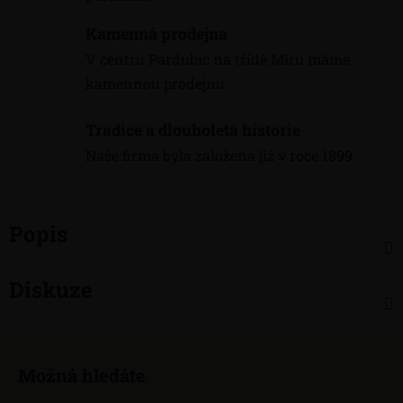
Kamenná prodejna
V centru Pardubic na třídě Míru máme
kamennou prodejnu
Tradice a dlouholetá historie
Naše firma byla založena již v roce 1899
Popis
Diskuze
Z
á
Možná hledáte
p