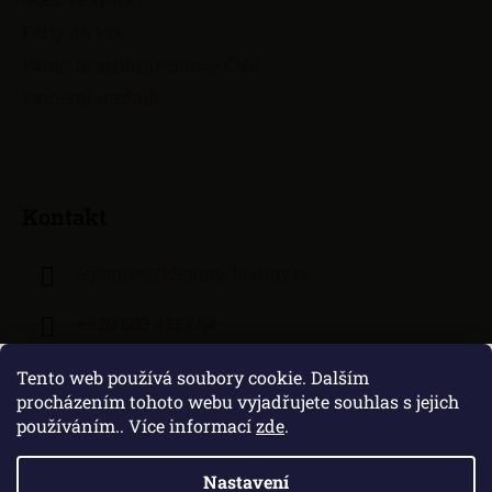
Perly na krk
Pamětní stříbrné mince ČNB
Pamětní medaile
Kontakt
lejhanec
@
klenoty-hodiny.cz
+420 603 481 664
Tento web používá soubory cookie. Dalším
procházením tohoto webu vyjadřujete souhlas s jejich
používáním.. Více informací
zde
.
Nastavení
Vytvořil Shoptet
|