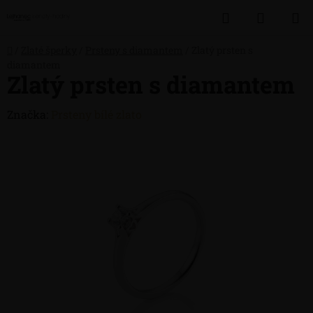
Přejít
Hledat
NÁKUP
na
obsah
KOŠÍK
Domů
/
Zlaté šperky
/
Prsteny s diamantem
/
Zlatý prsten s
diamantem
Zlatý prsten s diamantem
Značka:
Prsteny bílé zlato