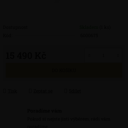
Dostupnost
Skladem
(1 ks)
Kód:
6000675
15 490 Kč
Měrná cena:
DO KOŠÍKU
Tisk
Zeptat se
Sdílet
Poradíme vám
Pokud si nejste jisti výběrem, rádi vám
poradíme