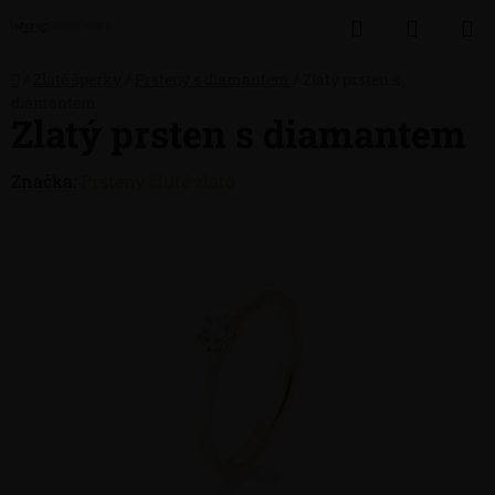
Přejít
Hledat
NÁKUP
na
obsah
KOŠÍK
Domů
/
Zlaté šperky
/
Prsteny s diamantem
/
Zlatý prsten s
diamantem
Zlatý prsten s diamantem
Značka:
Prsteny žluté zlato