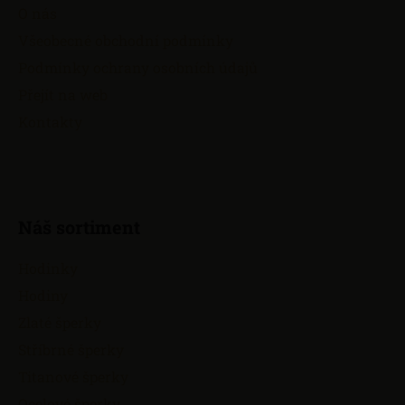
a
O nás
t
Všeobecné obchodní podmínky
í
Podmínky ochrany osobních údajů
Přejít na web
Kontakty
Náš sortiment
Hodinky
Hodiny
Zlaté šperky
Stříbrné šperky
Titanové šperky
Ocelové šperky