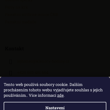
Perly na krk
Pamětní stříbrné mince ČNB
Pamětní medaile
Kontakt
lejhanec
@
klenoty-hodiny.cz
+420 603 481 664
Tento web používá soubory cookie. Dalším
procházením tohoto webu vyjadřujete souhlas s jejich
používáním.. Více informací
zde
.
Nastavení
Vytvořil Shoptet
|