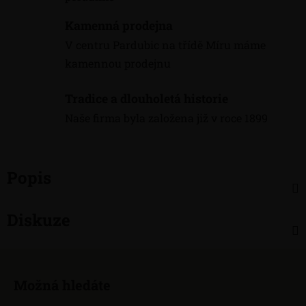
Kamenná prodejna
V centru Pardubic na třídě Míru máme
kamennou prodejnu
Tradice a dlouholetá historie
Naše firma byla založena již v roce 1899
Popis
Diskuze
Z
á
Možná hledáte
p