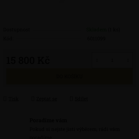
Dostupnost
Skladem
(1 ks)
Kód:
6011099
15 800 Kč
Měrná cena:
DO KOŠÍKU
Tisk
Zeptat se
Sdílet
Poradíme vám
Pokud si nejste jisti výběrem, rádi vám
poradíme