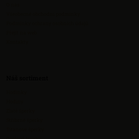
a
O nás
t
Všeobecné obchodní podmínky
í
Podmínky ochrany osobních údajů
Přejít na web
Kontakty
Náš sortiment
Hodinky
Hodiny
Zlaté šperky
Stříbrné šperky
Titanové šperky
Ocelové šperky