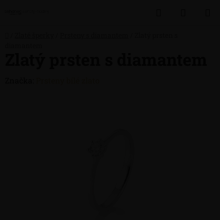
Přejít
Hledat
NÁKUP
na
obsah
KOŠÍK
Domů
/
Zlaté šperky
/
Prsteny s diamantem
/
Zlatý prsten s
diamantem
Zlatý prsten s diamantem
Značka:
Prsteny bílé zlato