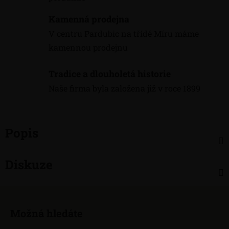
Kamenná prodejna
V centru Pardubic na třídě Míru máme
kamennou prodejnu
Tradice a dlouholetá historie
Naše firma byla založena již v roce 1899
Popis
Diskuze
Z
á
Možná hledáte
p