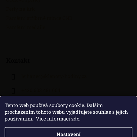
Perly na krk
Pamětní stříbrné mince ČNB
Pamětní medaile
Kontakt
lejhanec
@
klenoty-hodiny.cz
+420 603 481 664
Tento web používá soubory cookie. Dalším
procházením tohoto webu vyjadřujete souhlas s jejich
používáním.. Více informací
zde
.
Nastavení
Vytvořil Shoptet
|