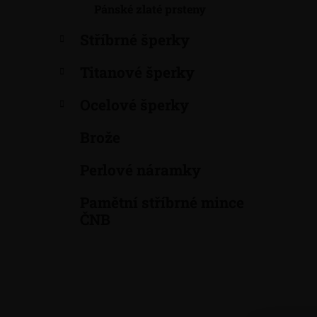
p
Pánské zlaté prsteny
a
Stříbrné šperky
n
e
Titanové šperky
l
Ocelové šperky
Brože
Perlové náramky
Pamětní stříbrné mince
ČNB