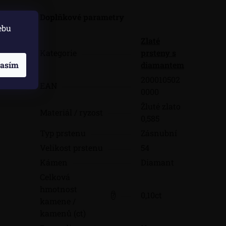
Doplňkové parametry
ebu
Zlaté
Kategorie
prsteny s
diamantem
lasím
200010502
EAN
0000
Žluté zlato
Materiál / ryzost
0,585
Typ prstenu
Zásnubní
Velikost prstenu
54
Kámen
Diamant
Celková
hmotnost
0,10ct
?
kamene /
kamenů (ct)