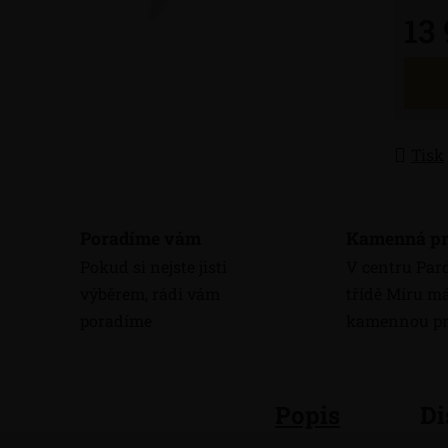
13
Měrná
Tisk
Poradíme vám
Kamenná pr
Pokud si nejste jisti
V centru Par
výběrem, rádi vám
třídě Míru 
poradíme
kamennou pr
Popis
Di