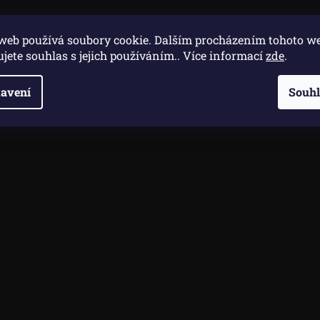
1x 0,10ct W / SI přírodní diamant - briliant zlato 585/2,60g
web používá soubory cookie. Dalším procházením tohoto w
ujete souhlas s jejich používáním.. Více informací
zde
.
avení
Souh