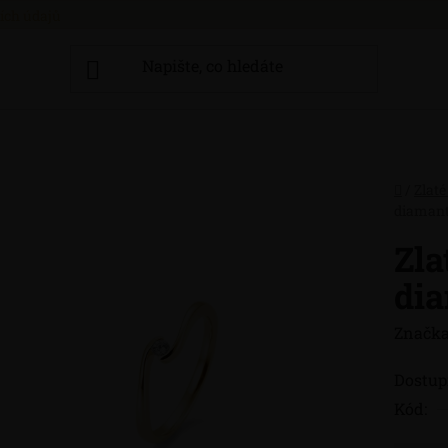
ích údajů
Domů
/
Zlaté
diaman
Zla
di
Značka
Dostup
Kód: