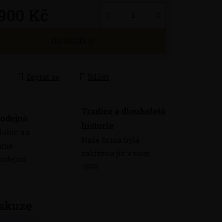
 900 Kč
 cena:
DO KOŠÍKU
Zeptat se
Sdílet
Tradice a dlouholetá
odejna
historie
dubic na
Naše firma byla
máme
založena již v roce
odejnu
1899
skuze