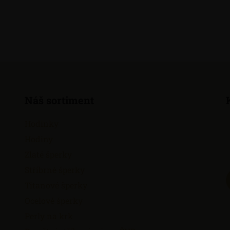
Náš sortiment
Hodinky
Hodiny
Zlaté šperky
Stříbrné šperky
Titanové šperky
Ocelové šperky
Perly na krk