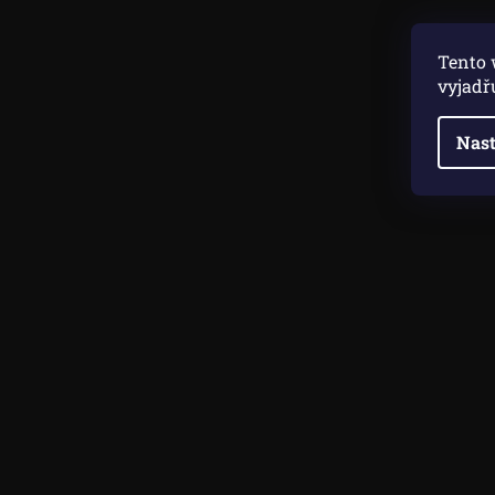
Tento 
vyjadř
Nast