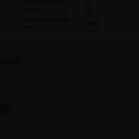
Barva diamantu
H
Kvalita diamantu
SI
Celková hmotnost
2,60g
šperku
Kontakt
lejhanec
@
klenoty-hodiny.cz
+420 603 481 664