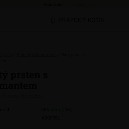
Přihlášení
Registrace
PRÁZDNÝ KOŠÍK
NÁKUPNÍ
KOŠÍK
 šperky
/
Prsteny s diamantem
/
Zlatý prsten s
tem
tý prsten s
amantem
:
Prsteny žluté zlato
nost
Skladem
(1 ks)
6000562