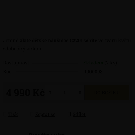
Jemné
zlaté dětské náušnice C2201 white
ve tvaru květu
zdobí čirý zirkon.
Dostupnost
Skladem
(2 ks)
Kód:
1900093
4 990 Kč
DO KOŠÍKU
Měrná cena:
Tisk
Zeptat se
Sdílet