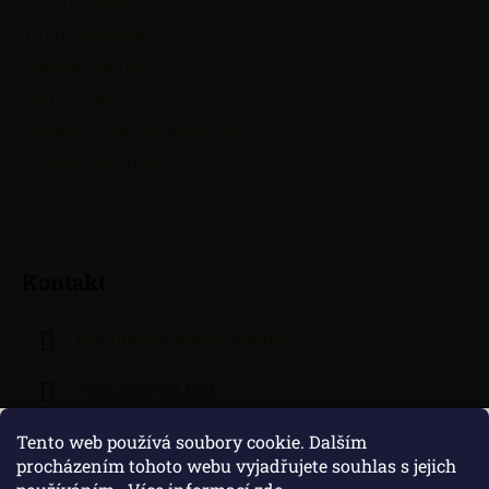
Titanové šperky
Ocelové šperky
Perly na krk
Pamětní stříbrné mince ČNB
Pamětní medaile
Kontakt
lejhanec
@
klenoty-hodiny.cz
+420 603 481 664
Tento web používá soubory cookie. Dalším
procházením tohoto webu vyjadřujete souhlas s jejich