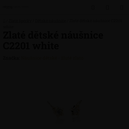
Přejít
Hledat
NÁKUP
na
obsah
KOŠÍK
Domů
/
Zlaté šperky
/
Dětské náušnice
/
Zlaté dětské náušnice C2201
white
Zlaté dětské náušnice
C2201 white
Značka:
Náušnice dětské - žluté zlato