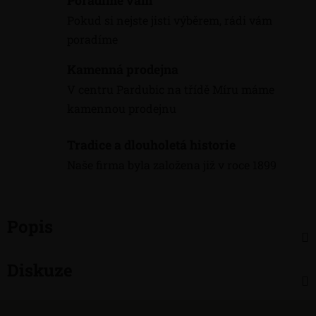
Poradíme vám
Pokud si nejste jisti výběrem, rádi vám
poradíme
Kamenná prodejna
V centru Pardubic na třídě Míru máme
kamennou prodejnu
Tradice a dlouholetá historie
Naše firma byla založena již v roce 1899
Popis
Diskuze
Z