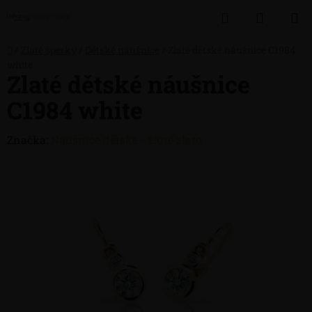
Přejít
Hledat
NÁKUP
na
obsah
KOŠÍK
Domů
/
Zlaté šperky
/
Dětské náušnice
/
Zlaté dětské náušnice C1984
white
Zlaté dětské náušnice
C1984 white
Značka:
Náušnice dětské - žluté zlato