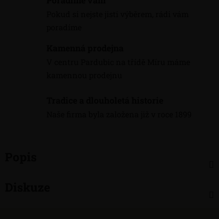
Poradíme vám
Pokud si nejste jisti výběrem, rádi vám
poradíme
Kamenná prodejna
V centru Pardubic na třídě Míru máme
kamennou prodejnu
Tradice a dlouholetá historie
Naše firma byla založena již v roce 1899
Popis
Diskuze
Z