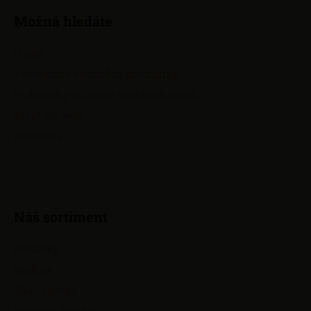
á
Možná hledáte
p
a
O nás
t
Všeobecné obchodní podmínky
í
Podmínky ochrany osobních údajů
Přejít na web
Kontakty
Náš sortiment
Hodinky
Hodiny
Zlaté šperky
Stříbrné šperky