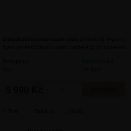
Zlaté dětské náušnice C1984 white
představují elegantní
šperk pro každodenní nošení, zdobený čirým kamenem
Dostupnost
Skladem
(1 ks)
Kód:
1900209
5 990 Kč
DO KOŠÍKU
Měrná cena:
Tisk
Zeptat se
Sdílet