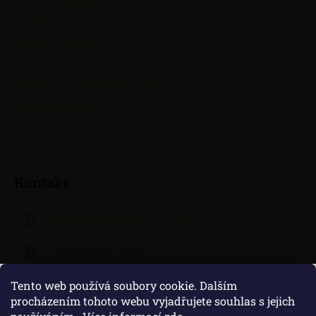
Titanové šperky
Ocelové šperky
Perly na krk
Pamětní stříbrné mince ČNB
Pamětní medaile
Kontakt
lejhanec
@
klenoty-hodiny.cz
+420 603 481 664
Tento web používá soubory cookie. Dalším
procházením tohoto webu vyjadřujete souhlas s jejich