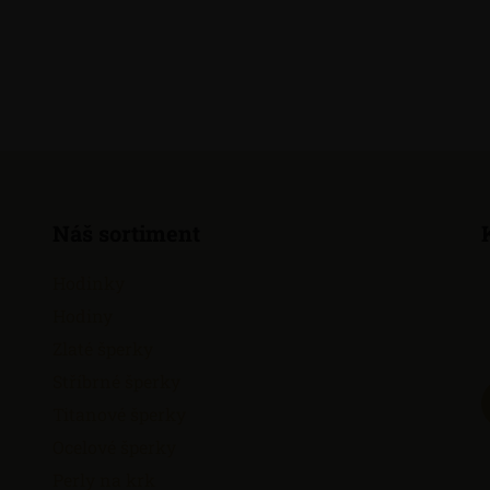
Náš sortiment
Hodinky
Hodiny
Zlaté šperky
Stříbrné šperky
Titanové šperky
Ocelové šperky
Perly na krk