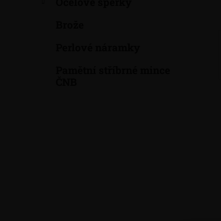
Ocelové šperky
a
n
Brože
e
Perlové náramky
l
Pamětní stříbrné mince
ČNB