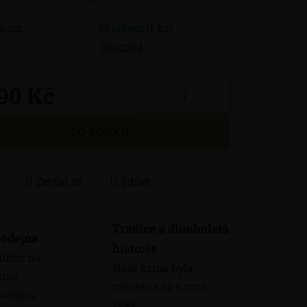
nost
Skladem
(1 ks)
3000204
390 Kč
 cena:
DO KOŠÍKU
Zeptat se
Sdílet
Tradice a dlouholetá
odejna
historie
dubic na
Naše firma byla
máme
založena již v roce
odejnu
1899