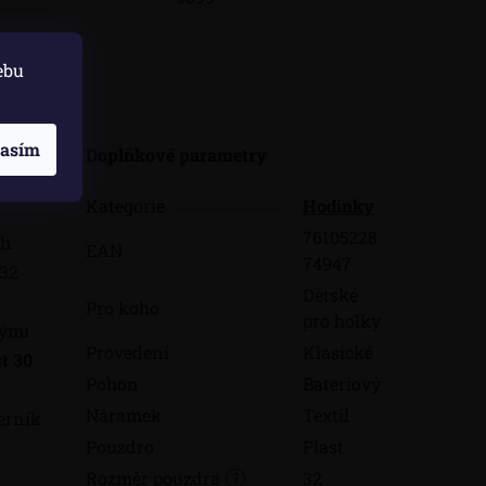
ebu
skuze
lasím
Doplňkové parametry
Kategorie
Hodinky
76105228
h.
EAN
74947
 32
Dětské
Pro koho
pro holky
nými
Provedení
Klasické
t 30
Pohon
Bateriový
Náramek
Textil
ferník
Pouzdro
Plast
.
Rozměr pouzdra
32
?