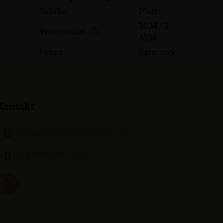
Sklíčko
Plast
30 M / 3
Vodotěsnost
?
ATM
Pohon
Bateriový
Kontakt
lejhanec
@
klenoty-hodiny.cz
+420 603 481 664