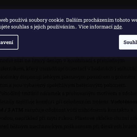
web používá soubory cookie. Dalším procházením tohoto w
Popis
Di
ujete souhlas s jejich používáním.. Více informací
zde
.
avení
Souh
Dětské hodinky Flik Flak dZFPNP143 představují ideálního
společníka pro malé slečny, které se učí poznávat čas. Tento
model sází na hravý design v kombinaci s přehledným
ciferníkem, který usnadňuje orientaci v hodinách i minutác
Hodinky disponují lehkým plastovým pouzdrem o průměru
mm a jsou vybaveny spolehlivým bateriovým pohonem.
Pohodlný textilní náramek s pruhovaným motivem a zdob
detaily zajišťuje komfort při celodenním nošení.
Vodotěsnos
M / 3 ATM
zaručuje odolnost vůči náhodnému kontaktu s
vodou, například při mytí rukou. Plastové sklíčko chrání ci
před běžným mechanickým poškozením při dětských hrách