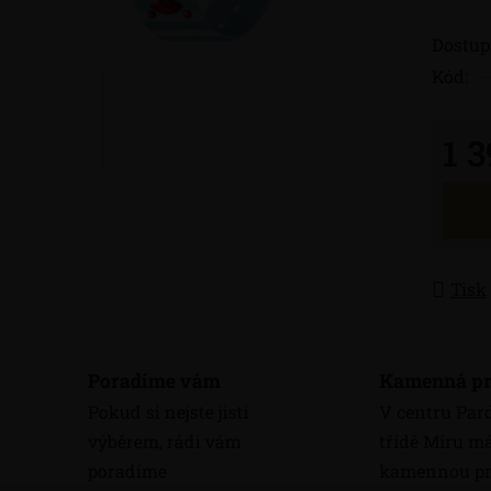
Dostup
Kód:
1 
Měrná
Tisk
Poradíme vám
Kamenná pr
Pokud si nejste jisti
V centru Par
výběrem, rádi vám
třídě Míru 
poradíme
kamennou pr