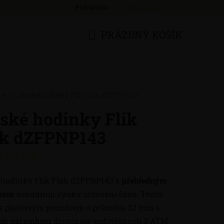
Přihlášení
Registrace
PRÁZDNÝ KOŠÍK
NÁKUPNÍ
KOŠÍK
nky
/
Dětské hodinky Flik Flak dZFPNP143
ské hodinky Flik
ak dZFPNP143
:
Flik Flak
 hodinky Flik Flak dZFPNP143 s
přehledným
íkem
usnadňují výuku určování času. Tento
s plastovým pouzdrem o průměru 32 mm a
ním náramkem
disponuje vodotěsností 3 ATM.