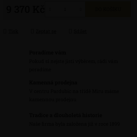
9 370 Kč
DO KOŠÍKU
Měrná cena:
Tisk
Zeptat se
Sdílet
Poradíme vám
Pokud si nejste jisti výběrem, rádi vám
poradíme
Kamenná prodejna
V centru Pardubic na třídě Míru máme
kamennou prodejnu
Tradice a dlouholetá historie
Naše firma byla založena již v roce 1899