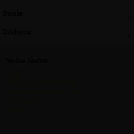
Popis
Diskuze
Z
á
Možná hledáte
p
a
O nás
t
Všeobecné obchodní podmínky
í
Podmínky ochrany osobních údajů
Přejít na web
Kontakty