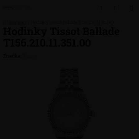
Přejít
Hledat
NÁKUP
na
obsah
KOŠÍK
Domů
/
Hodinky
/
Hodinky Tissot Ballade T156.210.11.351.00
Hodinky Tissot Ballade
T156.210.11.351.00
Značka:
Tissot