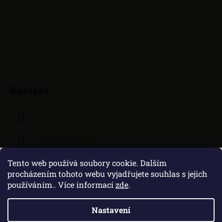
Perly na krk
Pamětní stříbrné mince ČNB
Pamětní medaile
Kontakt
lejhanec
@
klenoty-hodiny.cz
+420 603 481 664
Tento web používá soubory cookie. Dalším
procházením tohoto webu vyjadřujete souhlas s jejich
používáním.. Více informací
zde
.
Nastavení
Vytvořil Shoptet
|