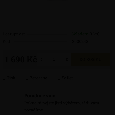
Dostupnost
Skladem
(1 ks)
Kód:
2030248
1 690 Kč
DO KOŠÍKU
Měrná cena:
Tisk
Zeptat se
Sdílet
Poradíme vám
Pokud si nejste jisti výběrem, rádi vám
poradíme