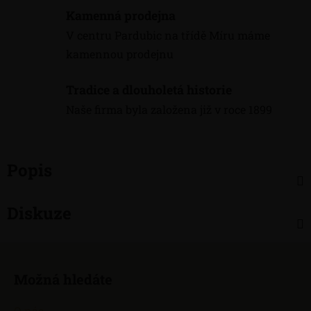
Kamenná prodejna
V centru Pardubic na třídě Míru máme
kamennou prodejnu
Tradice a dlouholetá historie
Naše firma byla založena již v roce 1899
Popis
Diskuze
Z
á
Možná hledáte
p
a
O nás