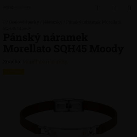
Přejít
Hledat
NÁKUP
na
obsah
KOŠÍK
Domů
/
Ocelové šperky
/
Náramky
/
Pánský náramek Morellato
SQH45 Moody
Pánský náramek
Morellato SQH45 Moody
Značka:
Morellato náramky
VÝPRODEJ