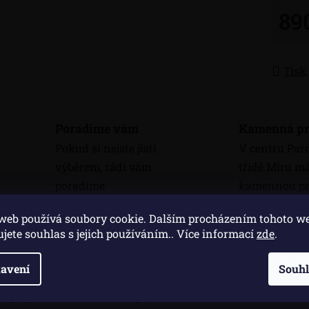
89
Měrná
Tisk
Poradíme vám
Kamenná pr
Pokud si nejste jisti
V centru Par
výběrem, rádi vám
třídě Míru 
poradíme
kamennou pr
web používá soubory cookie. Dalším procházením tohoto w
ujete souhlas s jejich používáním.. Více informací
zde
.
Popis
Di
avení
Souh
Popis produktu není dostupný