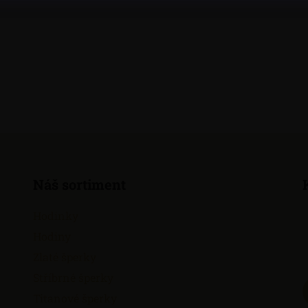
Náš sortiment
Hodinky
Hodiny
Zlaté šperky
Stříbrné šperky
Titanové šperky