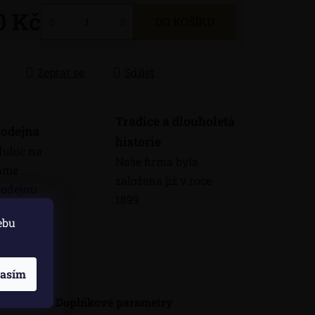
0 Kč
DO KOŠÍKU
 cena:
Zeptat se
Sdílet
Tradice a dlouholetá
odejna
historie
dubic na
Naše firma byla
máme
založena již v roce
odejnu
1899
ebu
skuze
lasím
Doplňkové parametry