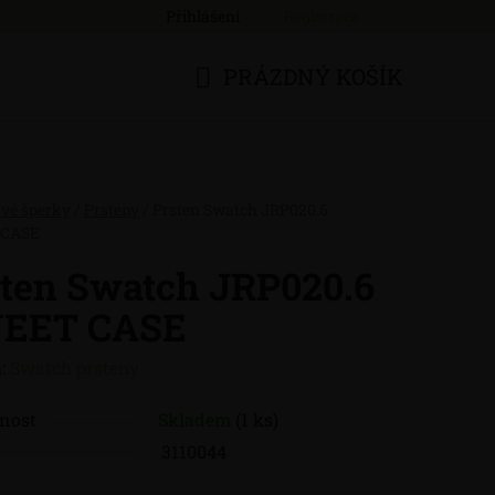
Přihlášení
Registrace
PRÁZDNÝ KOŠÍK
NÁKUPNÍ
KOŠÍK
ové šperky
/
Prsteny
/
Prsten Swatch JRP020.6
CASE
ten Swatch JRP020.6
EET CASE
:
Swatch prsteny
nost
Skladem
(1 ks)
3110044