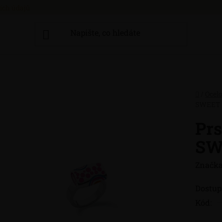
ích údajů
Domů
/
Ocel
SWEET 
Prs
SW
Značka
Dostup
Kód: