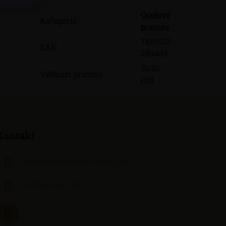
Ocelové
Kategorie
prsteny
7610522
EAN
299443
51/52
Velikost prstenu
(10)
Kontakt
lejhanec
@
klenoty-hodiny.cz
+420 603 481 664