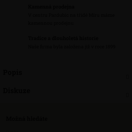
Kamenná prodejna
V centru Pardubic na třídě Míru máme
kamennou prodejnu
Tradice a dlouholetá historie
Naše firma byla založena již v roce 1899
Popis
Diskuze
Z
á
Možná hledáte
p
a
O nás