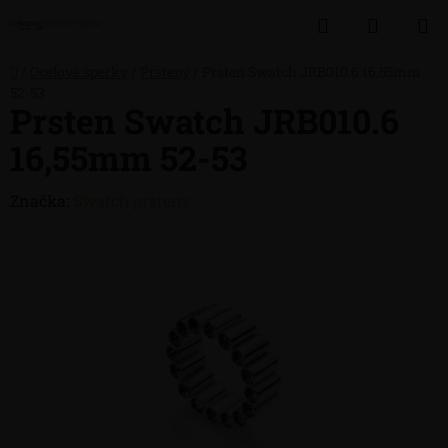
Přejít
Hledat
NÁKUP
na
obsah
KOŠÍK
Domů
/
Ocelové šperky
/
Prsteny
/
Prsten Swatch JRB010.6 16,55mm
52-53
Prsten Swatch JRB010.6
16,55mm 52-53
Značka:
Swatch prsteny