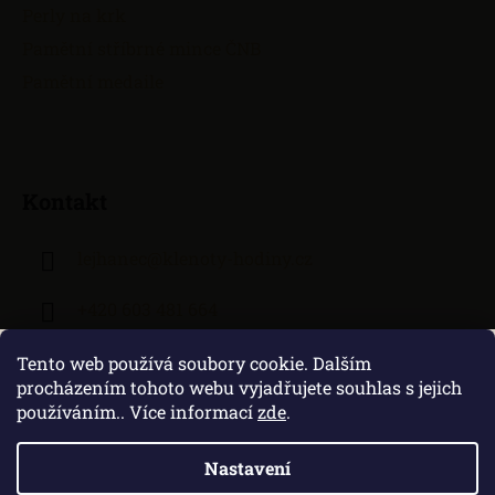
Perly na krk
Pamětní stříbrné mince ČNB
Pamětní medaile
Kontakt
lejhanec
@
klenoty-hodiny.cz
+420 603 481 664
Tento web používá soubory cookie. Dalším
procházením tohoto webu vyjadřujete souhlas s jejich
používáním.. Více informací
zde
.
Nastavení
Vytvořil Shoptet
|