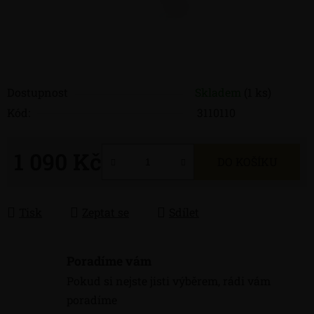
Dostupnost
Skladem
(1 ks)
Kód:
3110110
1 090 Kč
DO KOŠÍKU
Měrná cena:
Tisk
Zeptat se
Sdílet
Poradíme vám
Pokud si nejste jisti výběrem, rádi vám
poradíme