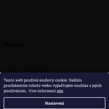
Perly na krk
Pamětní stříbrné mince ČNB
Pamětní medaile
Kontakt
lejhanec
@
klenoty-hodiny.cz
+420 603 481 664
Tento web používá soubory cookie. Dalším
procházením tohoto webu vyjadřujete souhlas s jejich
používáním.. Více informací
zde
.
Nastavení
Vytvořil Shoptet
|