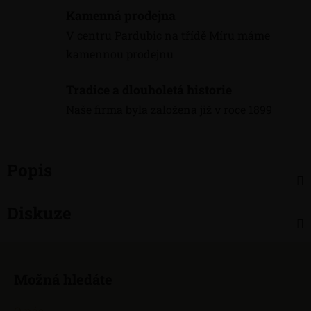
Kamenná prodejna
V centru Pardubic na třídě Míru máme
kamennou prodejnu
Tradice a dlouholetá historie
Naše firma byla založena již v roce 1899
Popis
Diskuze
Z
á
Možná hledáte
p
a
O nás