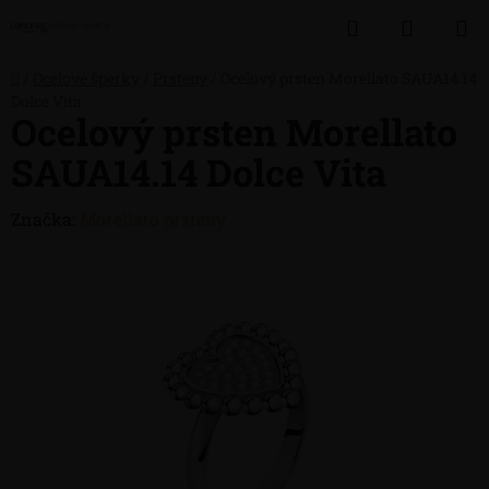
Přejít
Hledat
NÁKUP
na
obsah
KOŠÍK
Domů
/
Ocelové šperky
/
Prsteny
/
Ocelový prsten Morellato SAUA14.14
Dolce Vita
Ocelový prsten Morellato
SAUA14.14 Dolce Vita
Značka:
Morellato prsteny