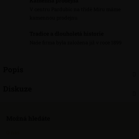
Kamenná prodejna
V centru Pardubic na třídě Míru máme
kamennou prodejnu
Tradice a dlouholetá historie
Naše firma byla založena již v roce 1899
Popis
Diskuze
Z
á
Možná hledáte
p
a
O nás
t