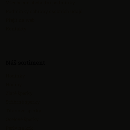
Všeobecné obchodní podmínky
í
Podmínky ochrany osobních údajů
Přejít na web
Kontakty
Náš sortiment
Hodinky
Hodiny
Zlaté šperky
Stříbrné šperky
Titanové šperky
Ocelové šperky
Perly na krk