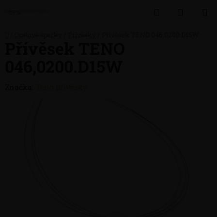
Přejít
Hledat
NÁKUP
na
obsah
KOŠÍK
Domů
/
Ocelové šperky
/
Přívěsky
/
Přívěsek TENO 046,0200.D15W
Přívěsek TENO
046,0200.D15W
Značka:
Teno přívěsky