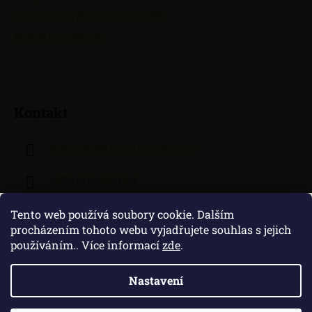
Pamětní stříbrné mince ČNB
Pamětní medaile
Kontakt
lejhanec
@
klenoty-hodiny.cz
+420 603 481 664
Tento web používá soubory cookie. Dalším
procházením tohoto webu vyjadřujete souhlas s jejich
používáním.. Více informací
zde
.
Nastavení
Vytvořil Shoptet
|
Zprovozněný e-shop na Shoptetu máme od DF