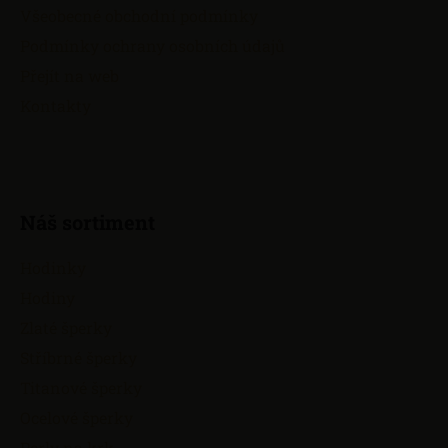
t
Všeobecné obchodní podmínky
í
Podmínky ochrany osobních údajů
Přejít na web
Kontakty
Náš sortiment
Hodinky
Hodiny
Zlaté šperky
Stříbrné šperky
Titanové šperky
Ocelové šperky
Perly na krk