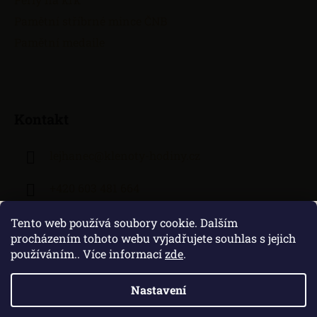
Pamětní stříbrné mince ČNB
Pamětní medaile
Kontakt
lejhanec
@
klenoty-hodiny.cz
+420 603 481 664
Tento web používá soubory cookie. Dalším
procházením tohoto webu vyjadřujete souhlas s jejich
používáním.. Více informací
zde
.
Nastavení
Vytvořil Shoptet
|
Zprovozněný e-shop na Shoptetu máme od DF