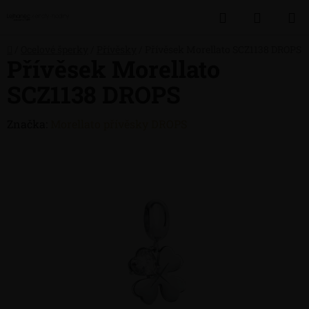
Přejít
Hledat
NÁKUP
na
obsah
KOŠÍK
Domů
/
Ocelové šperky
/
Přívěsky
/
Přívěsek Morellato SCZ1138 DROPS
Přívěsek Morellato
SCZ1138 DROPS
Značka:
Morellato přívěsky DROPS