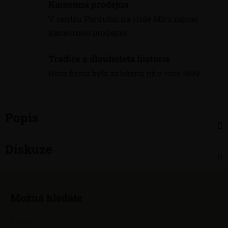
Kamenná prodejna
V centru Pardubic na třídě Míru máme
kamennou prodejnu
Tradice a dlouholetá historie
Naše firma byla založena již v roce 1899
Popis
Diskuze
Z
á
Možná hledáte
p
a
O nás