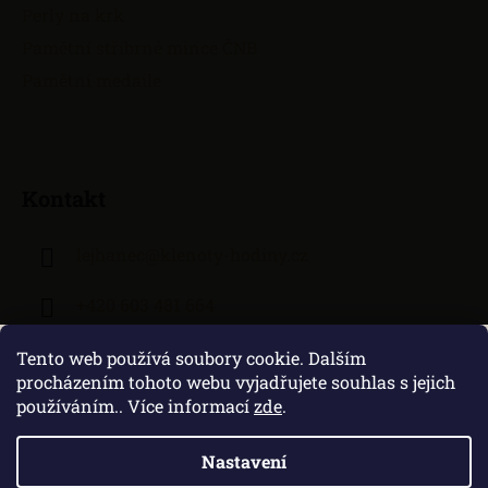
Perly na krk
Pamětní stříbrné mince ČNB
Pamětní medaile
Kontakt
lejhanec
@
klenoty-hodiny.cz
+420 603 481 664
Tento web používá soubory cookie. Dalším
procházením tohoto webu vyjadřujete souhlas s jejich
používáním.. Více informací
zde
.
Nastavení
Vytvořil Shoptet
|