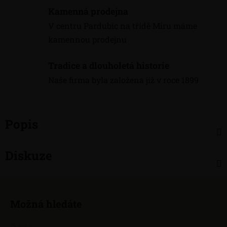
Kamenná prodejna
V centru Pardubic na třídě Míru máme
kamennou prodejnu
Tradice a dlouholetá historie
Naše firma byla založena již v roce 1899
Popis
Diskuze
Z
á
Možná hledáte
p
a
O nás