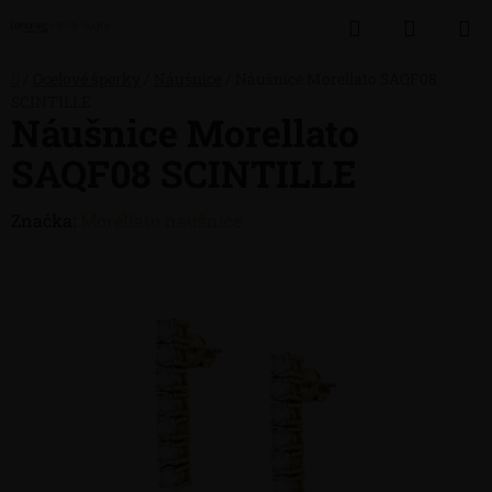
Přejít
Hledat
NÁKUP
na
obsah
KOŠÍK
Domů
/
Ocelové šperky
/
Náušnice
/
Náušnice Morellato SAQF08
SCINTILLE
Náušnice Morellato
SAQF08 SCINTILLE
Značka:
Morellato náušnice