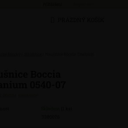
Přihlášení
Registrace
PRÁZDNÝ KOŠÍK
NÁKUPNÍ
KOŠÍK
nové šperky
/
Náušnice
/
Náušnice Boccia Titanium
šnice Boccia
anium 0540-07
:
Boccia náušnice
nost
Skladem
(1 ks)
3380076