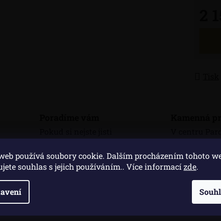
2 
Měrná
Tisk
Poradíme vám
Kamenná pr
Pokud si nejste jisti
V centru Par
výběrem, rádi vám
třídě Míru 
web používá soubory cookie. Dalším procházením tohoto w
poradíme
kamennou pr
ujete souhlas s jejich používáním.. Více informací
zde
.
avení
Souh
Popis
Di