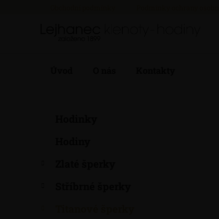
Přejít
Obchodní podmínky
Podmínky ochrany osobn
na
obsah
Úvod
O nás
Kontakty
P
K
Přeskočit
Hodinky
a
kategorie
o
t
s
Hodiny
e
t
g
r
Zlaté šperky
o
a
r
Stříbrné šperky
i
n
e
n
Titanové šperky
í