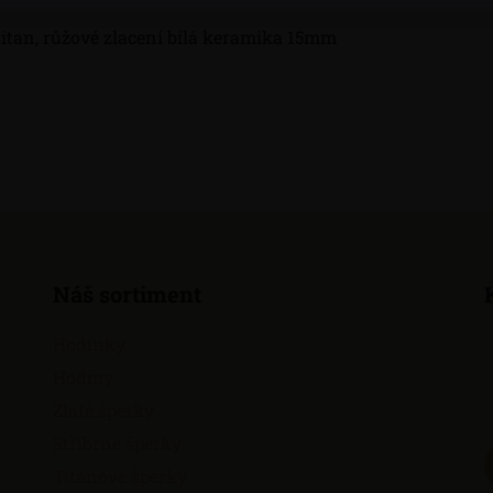
titan, růžové zlacení bílá keramika 15mm
Náš sortiment
Hodinky
Hodiny
Zlaté šperky
Stříbrné šperky
Titanové šperky