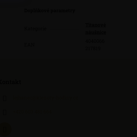
Doplňkové parametry
Titanové
Kategorie
náušnice
4040066
EAN
217819
Kontakt
lejhanec
@
klenoty-hodiny.cz
+420 603 481 664