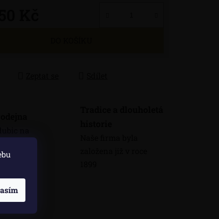
150 Kč
 cena:
DO KOŠÍKU
Zeptat se
Sdílet
Tradice a dlouholetá
odejna
historie
dubic na
Naše firma byla
máme
založena již v roce
ebu
odejnu
1899
lasím
skuze