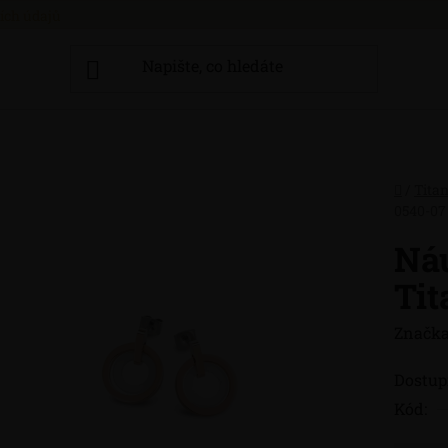
ích údajů
Domů
/
Tita
0540-07
Náu
Tit
Značka
Dostup
Kód: