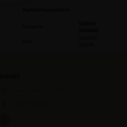
Doplňkové parametry
Ocelové
Kategorie
náramky
8033288
EAN
818694
Kontakt
lejhanec
@
klenoty-hodiny.cz
+420 603 481 664