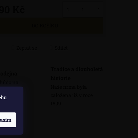
290 Kč
 cena:
DO KOŠÍKU
Zeptat se
Sdílet
Tradice a dlouholetá
odejna
historie
dubic na
Naše firma byla
máme
založena již v roce
ebu
odejnu
1899
lasím
skuze