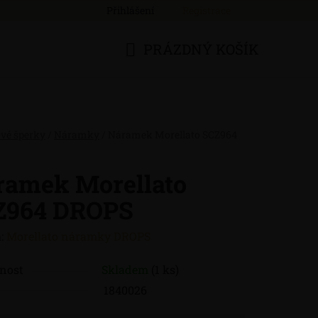
Přihlášení
Registrace
PRÁZDNÝ KOŠÍK
NÁKUPNÍ
KOŠÍK
ové šperky
/
Náramky
/
Náramek Morellato SCZ964
ramek Morellato
Z964 DROPS
:
Morellato náramky DROPS
nost
Skladem
(1 ks)
1840026