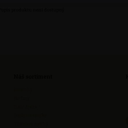
Popis produktu není dostupný
Náš sortiment
Hodinky
Hodiny
Zlaté šperky
Stříbrné šperky
Titanové šperky