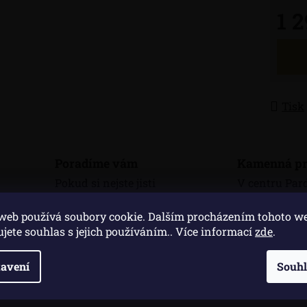
1 
Měrná
Tisk
Poradíme vám
Kamenná pr
Pokud si nejste jisti
V centru Par
výběrem, rádi vám
třídě Míru 
web používá soubory cookie. Dalším procházením tohoto w
poradíme
kamennou pr
ujete souhlas s jejich používáním.. Více informací
zde
.
avení
Souh
Popis
Di