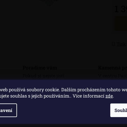
1 
Měrná
Tisk
Poradíme vám
Kamenná pr
Pokud si nejste jisti
V centru Par
výběrem, rádi vám
třídě Míru 
web používá soubory cookie. Dalším procházením tohoto w
poradíme
kamennou pr
ujete souhlas s jejich používáním.. Více informací
zde
.
avení
Souh
Popis
Di