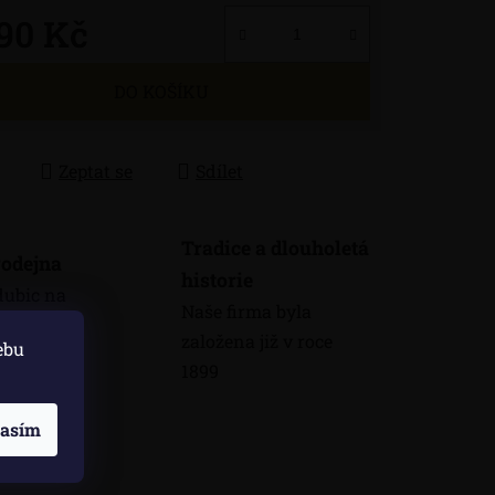
390 Kč
 cena:
DO KOŠÍKU
Zeptat se
Sdílet
Tradice a dlouholetá
odejna
historie
dubic na
Naše firma byla
máme
založena již v roce
ebu
odejnu
1899
lasím
skuze