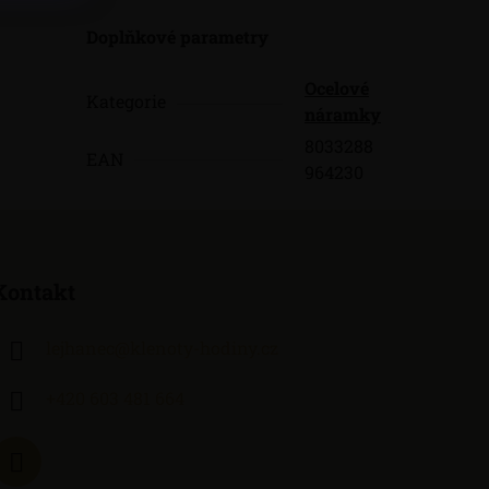
Doplňkové parametry
Ocelové
Kategorie
náramky
8033288
EAN
964230
Kontakt
lejhanec
@
klenoty-hodiny.cz
+420 603 481 664