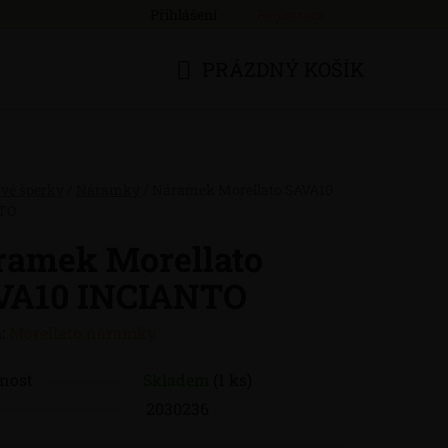
Přihlášení
Registrace
PRÁZDNÝ KOŠÍK
NÁKUPNÍ
KOŠÍK
ové šperky
/
Náramky
/
Náramek Morellato SAVA10
TO
ramek Morellato
VA10 INCIANTO
:
Morellato náramky
nost
Skladem
(1 ks)
2030236