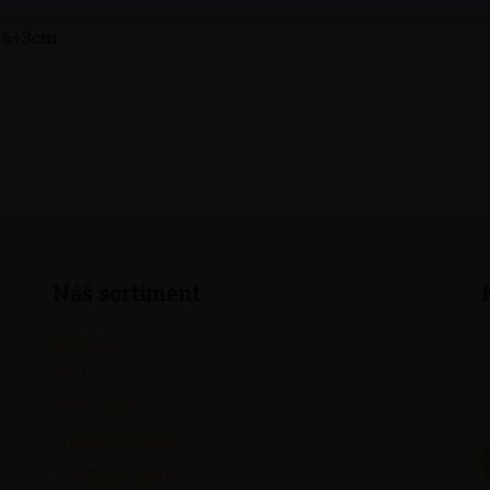
16+3cm
Náš sortiment
Hodinky
Hodiny
Zlaté šperky
Stříbrné šperky
Titanové šperky