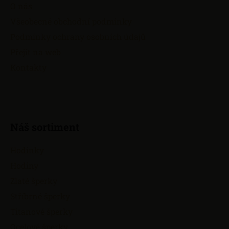
a
O nás
t
Všeobecné obchodní podmínky
í
Podmínky ochrany osobních údajů
Přejít na web
Kontakty
Náš sortiment
Hodinky
Hodiny
Zlaté šperky
Stříbrné šperky
Titanové šperky
Ocelové šperky