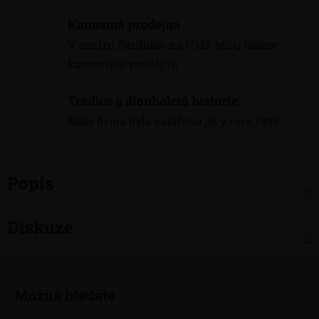
Kamenná prodejna
V centru Pardubic na třídě Míru máme
kamennou prodejnu
Tradice a dlouholetá historie
Naše firma byla založena již v roce 1899
Popis
Diskuze
Z
á
Možná hledáte
p