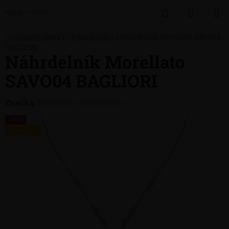
Přejít
Hledat
NÁKUP
na
obsah
KOŠÍK
Domů
/
Ocelové šperky
/
Náhrdelníky
/
Náhrdelník Morellato SAVO04
BAGLIORI
Náhrdelník Morellato
SAVO04 BAGLIORI
Značka:
Morellato náhrdelníky
AKCE
VÝPRODEJ