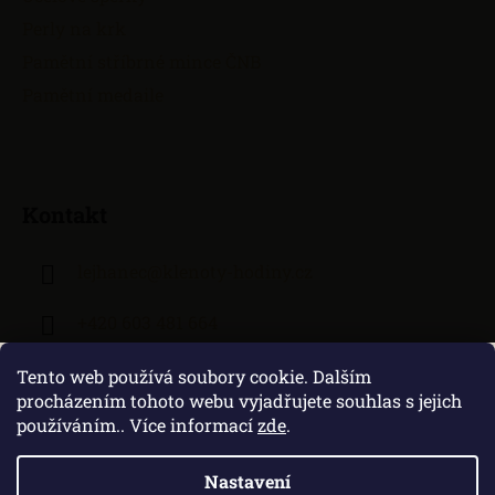
Perly na krk
Pamětní stříbrné mince ČNB
Pamětní medaile
Kontakt
lejhanec
@
klenoty-hodiny.cz
+420 603 481 664
Tento web používá soubory cookie. Dalším
procházením tohoto webu vyjadřujete souhlas s jejich
používáním.. Více informací
zde
.
Nastavení
Vytvořil Shoptet
|