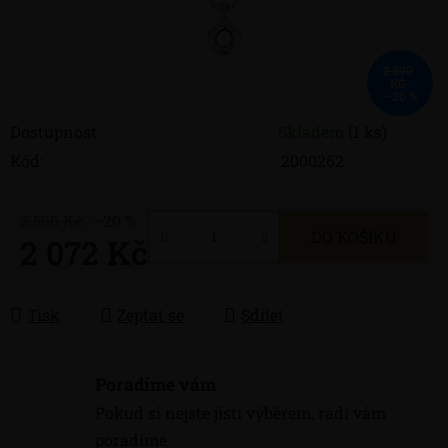
2 590
KČ
–20 %
Dostupnost
Skladem
(1 ks)
Kód:
2000262
2 590 Kč
–20 %
DO KOŠÍKU
2 072 Kč
Měrná cena:
Tisk
Zeptat se
Sdílet
Poradíme vám
Pokud si nejste jisti výběrem, rádi vám
poradíme