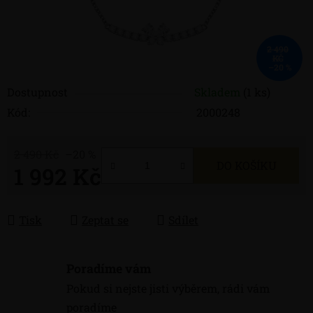
2 490
KČ
–20 %
Dostupnost
Skladem
(1 ks)
Kód:
2000248
2 490 Kč
–20 %
DO KOŠÍKU
1 992 Kč
Měrná cena:
Tisk
Zeptat se
Sdílet
Poradíme vám
Pokud si nejste jisti výběrem, rádi vám
poradíme