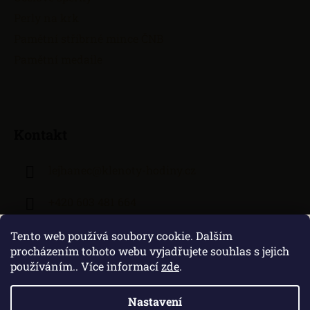
Perly na krk
Pamětní stříbrné mince ČNB
Pamětní medaile
Kontakt
lejhanec
@
klenoty-hodiny.cz
+420 603 481 664
Tento web používá soubory cookie. Dalším
procházením tohoto webu vyjadřujete souhlas s jejich
používáním.. Více informací
zde
.
Nastavení
Vytvořil Shoptet
|