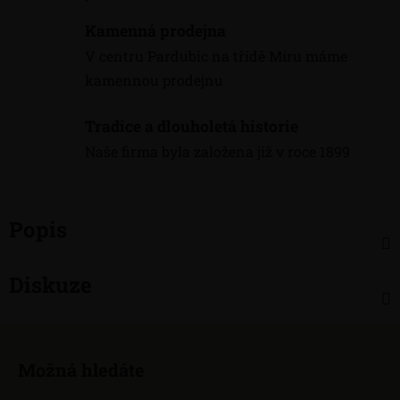
Kamenná prodejna
V centru Pardubic na třídě Míru máme
kamennou prodejnu
Tradice a dlouholetá historie
Naše firma byla založena již v roce 1899
Popis
Diskuze
Z
á
Možná hledáte
p