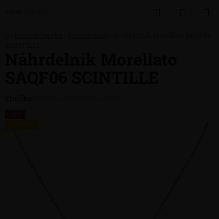
Přejít
Hledat
NÁKUP
na
obsah
KOŠÍK
Domů
/
Ocelové šperky
/
Náhrdelníky
/
Náhrdelník Morellato SAQF06
SCINTILLE
Náhrdelník Morellato
SAQF06 SCINTILLE
Značka:
Morellato náhrdelníky
AKCE
VÝPRODEJ