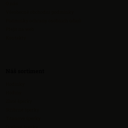
a
O nás
t
Všeobecné obchodní podmínky
í
Podmínky ochrany osobních údajů
Přejít na web
Kontakty
Náš sortiment
Hodinky
Hodiny
Zlaté šperky
Stříbrné šperky
Titanové šperky
Ocelové šperky