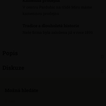
Kamenná prodejna
V centru Pardubic na třídě Míru máme
kamennou prodejnu
Tradice a dlouholetá historie
Naše firma byla založena již v roce 1899
Popis
Diskuze
Z
á
Možná hledáte
p
a
O nás
t