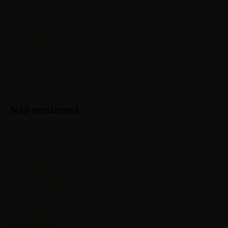
Všeobecné obchodní podmínky
í
Podmínky ochrany osobních údajů
Přejít na web
Kontakty
Náš sortiment
Hodinky
Hodiny
Zlaté šperky
Stříbrné šperky
Titanové šperky
Ocelové šperky
Perly na krk