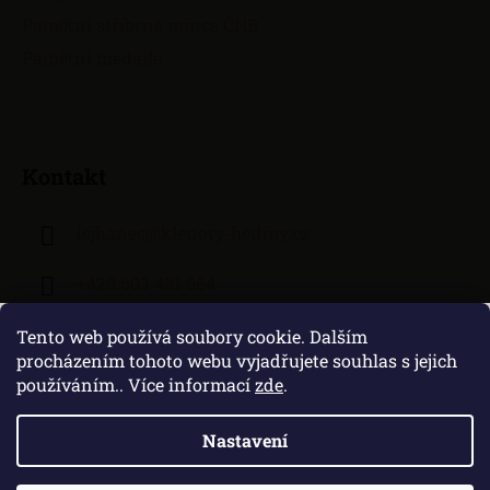
Pamětní stříbrné mince ČNB
Pamětní medaile
Kontakt
lejhanec
@
klenoty-hodiny.cz
+420 603 481 664
Tento web používá soubory cookie. Dalším
procházením tohoto webu vyjadřujete souhlas s jejich
používáním.. Více informací
zde
.
Nastavení
Vytvořil Shoptet
|
Zprovozněný e-shop na Shoptetu máme od DF