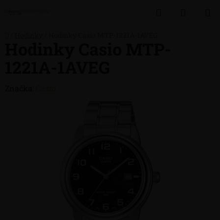
Přejít
Hledat
NÁKUP
na
obsah
KOŠÍK
Domů
/
Hodinky
/
Hodinky Casio MTP-1221A-1AVEG
Hodinky Casio MTP-
1221A-1AVEG
Značka:
Casio