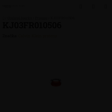
Přejít
Hledat
NÁKUP
na
obsah
KOŠÍK
Domů
/
Ocelové šperky
/
Prsteny
/
KJ03FR010506
KJ03FR010506
Značka:
Calvin Klein prsteny