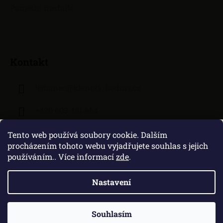
Pamětní medaile
Kontakt
lejhanec
@
klenoty-hodiny.cz
+420 603 481 664
Tento web používá soubory cookie. Dalším
procházením tohoto webu vyjadřujete souhlas s jejich
používáním.. Více informací
zde
.
Nastavení
Vytvořil Shoptet
|
Zprovozněný e-shop na Shoptetu máme od DF
SOLUTIONS
Souhlasím
Copyright 2026
Klenoty Lejhanec
. Všechna práva