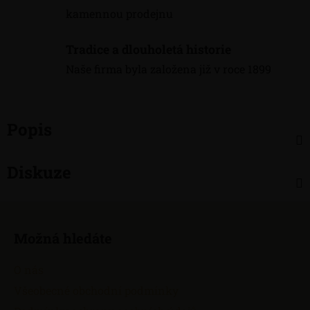
kamennou prodejnu
Tradice a dlouholetá historie
Naše firma byla založena již v roce 1899
Popis
Diskuze
Z
á
Možná hledáte
p
a
O nás
t
Všeobecné obchodní podmínky
í