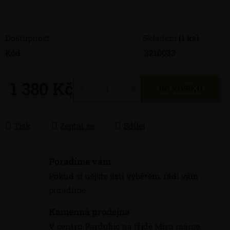
Dostupnost
Skladem
(1 ks)
Kód:
3210033
1 380 Kč
DO KOŠÍKU
Měrná cena:
Tisk
Zeptat se
Sdílet
Poradíme vám
Pokud si nejste jisti výběrem, rádi vám
poradíme
Kamenná prodejna
V centru Pardubic na třídě Míru máme