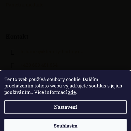
Pamětní medaile
Kontakt
lejhanec
@
klenoty-hodiny.cz
+420 603 481 664
Tento web používá soubory cookie. Dalším
procházením tohoto webu vyjadřujete souhlas s jejich
používáním.. Více informací
zde
.
Nastavení
Vytvořil Shoptet
|
Zprovozněný e-shop na Shoptetu máme od DF
SOLUTIONS
Souhlasím
Copyright 2026
Klenoty Lejhanec
. Všechna práva