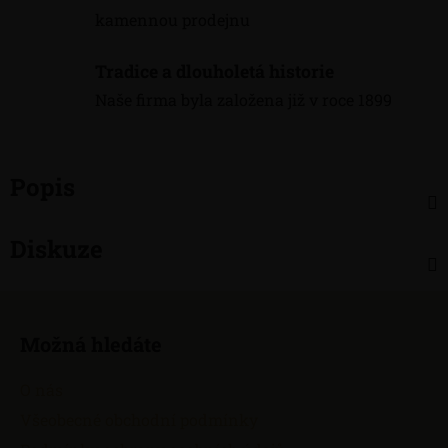
kamennou prodejnu
Tradice a dlouholetá historie
Naše firma byla založena již v roce 1899
Popis
Diskuze
Z
á
Možná hledáte
p
a
O nás
t
Všeobecné obchodní podmínky
í