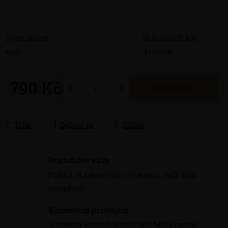
Dostupnost
Skladem
(1 ks)
Kód:
3110108
790 Kč
DO KOŠÍKU
Měrná cena:
Tisk
Zeptat se
Sdílet
Poradíme vám
Pokud si nejste jisti výběrem, rádi vám
poradíme
Kamenná prodejna
V centru Pardubic na třídě Míru máme