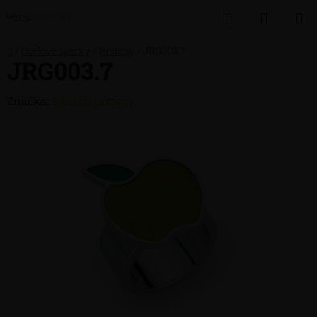
Přejít
Hledat
NÁKUP
na
obsah
KOŠÍK
Domů
/
Ocelové šperky
/
Prsteny
/
JRG003.7
JRG003.7
Značka:
Swatch prsteny