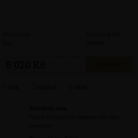
Dostupnost
Skladem
(1 ks)
Kód:
5000041
5 020 Kč
DO KOŠÍKU
Měrná cena:
Tisk
Zeptat se
Sdílet
Poradíme vám
Pokud si nejste jisti výběrem, rádi vám
poradíme