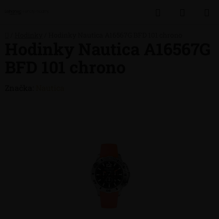
Přejít
Hledat
NÁKUP
na
obsah
KOŠÍK
Domů
/
Hodinky
/
Hodinky Nautica A16567G BFD 101 chrono
Hodinky Nautica A16567G
BFD 101 chrono
Značka:
Nautica