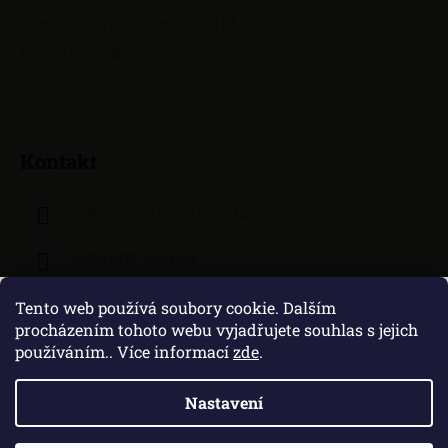
Pamětní stříbrné mince ČNB
Pamětní medaile
Kontakt
lejhanec
@
klenoty-hodiny.cz
+420 603 481 664
Tento web používá soubory cookie. Dalším
procházením tohoto webu vyjadřujete souhlas s jejich
používáním.. Více informací
zde
.
Nastavení
Vytvořil Shoptet
|
Zprovozněný e-shop na Shoptetu máme od DF