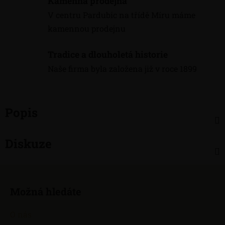
Kamenná prodejna
V centru Pardubic na třídě Míru máme
kamennou prodejnu
Tradice a dlouholetá historie
Naše firma byla založena již v roce 1899
Popis
Diskuze
Z
á
Možná hledáte
p
a
O nás
t