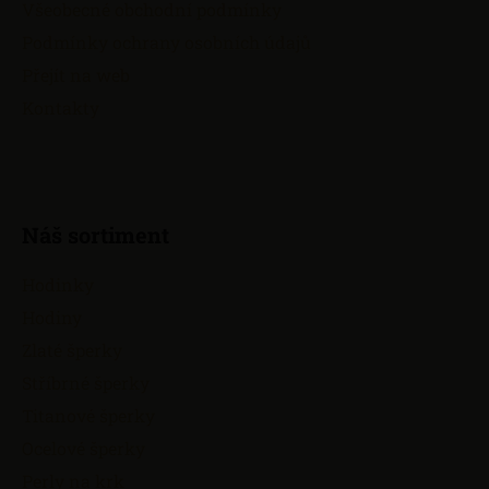
Všeobecné obchodní podmínky
í
Podmínky ochrany osobních údajů
Přejít na web
Kontakty
Náš sortiment
Hodinky
Hodiny
Zlaté šperky
Stříbrné šperky
Titanové šperky
Ocelové šperky
Perly na krk