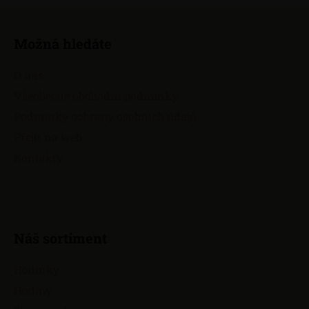
Z
á
Možná hledáte
p
a
O nás
t
Všeobecné obchodní podmínky
í
Podmínky ochrany osobních údajů
Přejít na web
Kontakty
Náš sortiment
Hodinky
Hodiny