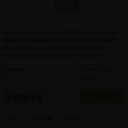
Dámské hodinky Miss Sixty SIR004 Glamour nabízejí
kombinaci oceli a keramiky
v elegantním klasickém
provedení. Tento model s bateriovým pohonem a
minerálním sklíčkem podtrhuje vytříbený styl.
Dostupnost
Skladem
(1 ks)
Kód:
2110032
2 500 Kč
DO KOŠÍKU
Měrná cena:
Tisk
Zeptat se
Sdílet