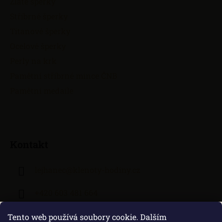
Zlaté šperky
Stříbrné šperky
Titanové šperky
Ocelové šperky
Perly na krk
Pamětní stříbrné mince ČNB
Pamětní medaile
Kontakt
lejhanec
@
klenoty-hodiny.cz
+420 603 481 664
Tento web používá soubory cookie. Dalším