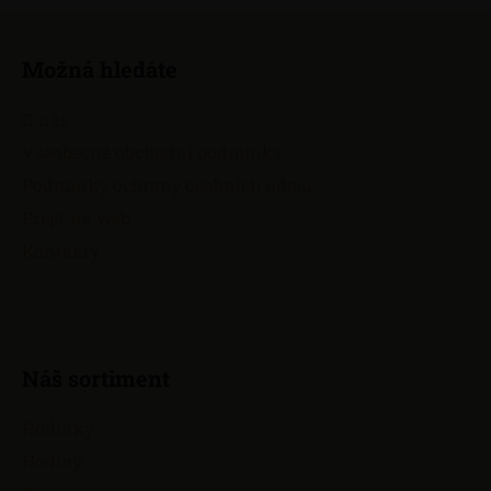
Z
á
Možná hledáte
p
a
O nás
t
Všeobecné obchodní podmínky
í
Podmínky ochrany osobních údajů
Přejít na web
Kontakty
Náš sortiment
Hodinky
Hodiny