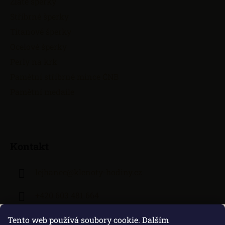
Zlaté šperky
Stříbrné šperky
Titanové šperky
Ocelové šperky
Perly na krk
Pamětní stříbrné mince ČNB
Pamětní medaile
Kontakt
lejhanec
@
klenoty-hodiny.cz
+420 603 481 664
Tento web používá soubory cookie. Dalším