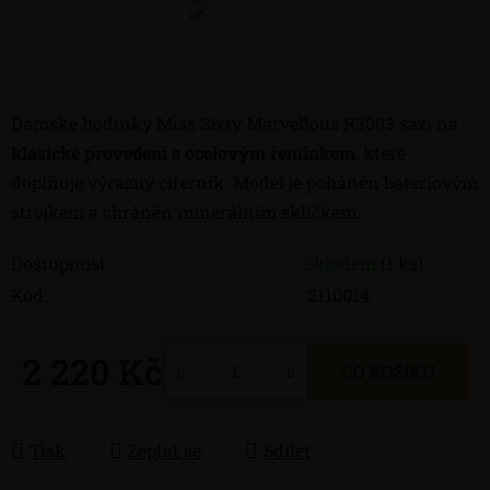
Dámské hodinky Miss Sixty Marvellous R3003 sází na
klasické provedení s ocelovým řemínkem
, které
doplňuje výrazný ciferník. Model je poháněn bateriovým
strojkem a chráněn minerálním sklíčkem.
Dostupnost
Skladem
(1 ks)
Kód:
2110014
2 220 Kč
DO KOŠÍKU
Měrná cena:
Tisk
Zeptat se
Sdílet