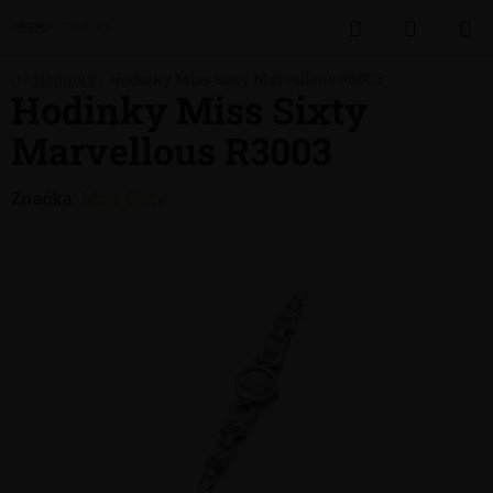
Přejít
Hledat
NÁKUP
na
obsah
KOŠÍK
Domů
/
Hodinky
/
Hodinky Miss Sixty Marvellous R3003
Hodinky Miss Sixty
Marvellous R3003
Značka:
Miss Sixty