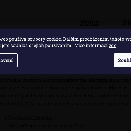
Popis
Di
web používá soubory cookie. Dalším procházením tohoto w
Dámské hodinky Longines Dolce Vita L5.512.5.87.7 představ
ujete souhlas s jejich používáním.. Více informací
zde
.
elegantní spojení klasického designu a precizního zpracová
Obdélníkové pouzdro o rozměrech 23,3 x 37 mm je vyrobeno
avení
Souh
kvalitní oceli a doplňuje jej náramek v dvoubarevném prove
Ciferník je chráněn odolným
safírovým sklíčkem
, které zaji
vynikající čitelnost a ochranu před poškrábáním. Model je
poháněn spolehlivým bateriovým strojkem a nabízí vodotěs
do 30 M / 3 ATM, což odpovídá běžnému dennímu používání
Provedení: Klasické
Materiál pouzdra a náramku: Ocel