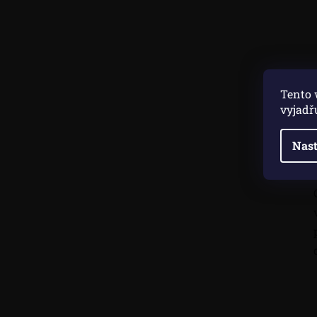
Tento 
vyjadř
Nast