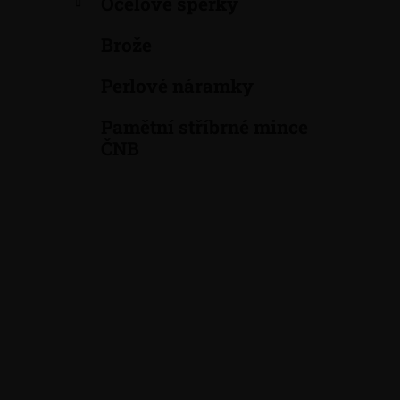
Ocelové šperky
a
n
Brože
e
Perlové náramky
l
Pamětní stříbrné mince
ČNB