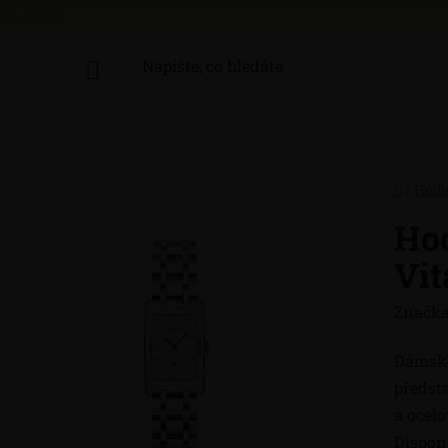
ích údajů
Domů
/
Hodi
Ho
Vit
Značka
Dámsk
předst
a ocel
Dispon