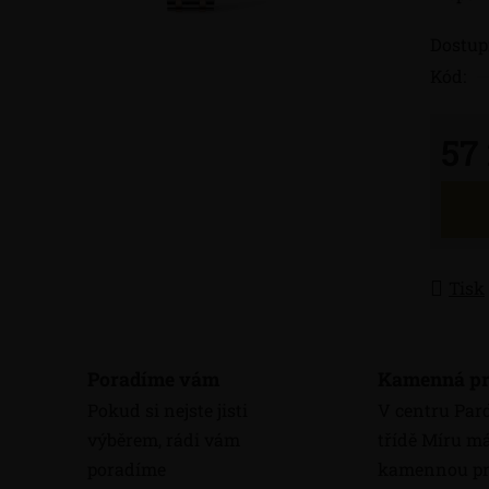
Dostup
Kód:
57
Měrná
Tisk
Poradíme vám
Kamenná pr
Pokud si nejste jisti
V centru Par
výběrem, rádi vám
třídě Míru 
poradíme
kamennou pr