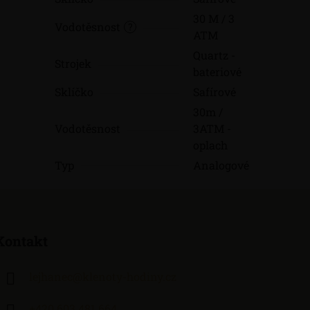
30 M / 3
Vodotěsnost
?
ATM
Quartz -
Strojek
bateriové
Sklíčko
Safírové
30m /
Vodotěsnost
3ATM -
oplach
Typ
Analogové
Kontakt
lejhanec
@
klenoty-hodiny.cz
+420 603 481 664