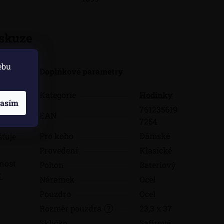
skuze
ebu
ují
Doplňkové parametry
ní
.
Kategorie
Hodinky
 z
lasím
761235619
dení.
EAN
7254
Pro koho
Dámské
šťuje
Provedení
Klasické
nost
Pohon
Bateriový
.
Náramek
Ocel
Pouzdro
Ocel
Rozměr pouzdra
23,3 x 37
?
Sklíčko
Safírové