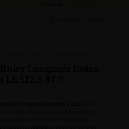
Přihlášení
Registrace
PRÁZDNÝ KOŠÍK
NÁKUPNÍ
KOŠÍK
nky
/
Hodinky Longines Dolce Vita L5.512.5.87.7
dinky Longines Dolce
a L5.512.5.87.7
:
Longines
é hodinky
Longines Dolce Vita L5.512.5.87.7
avují klasický doplněk s bateriovým pohonem
ovým pouzdrem o rozměrech 23,3 x 37 mm.
ují
safírovým sklíčkem
a vodotěsností 30 M.