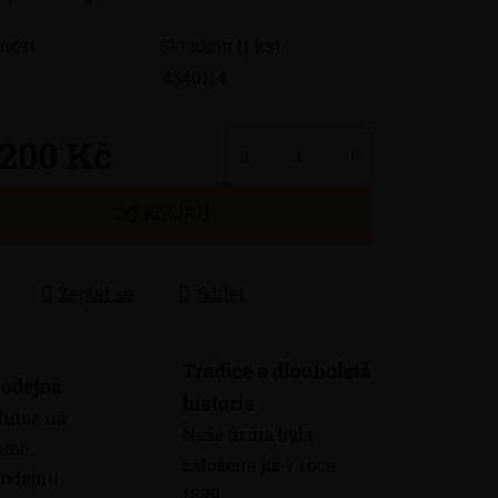
nost
Skladem
(1 ks)
4540114
 200 Kč
 cena:
DO KOŠÍKU
Zeptat se
Sdílet
Tradice a dlouholetá
odejna
historie
dubic na
Naše firma byla
máme
založena již v roce
odejnu
1899