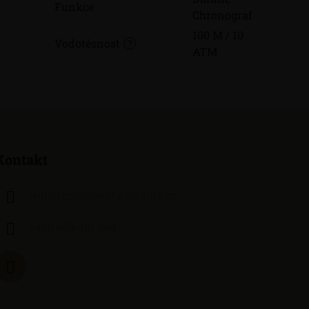
Funkce
Chronograf
100 M / 10
Vodotěsnost
?
ATM
Kontakt
lejhanec
@
klenoty-hodiny.cz
+420 603 481 664