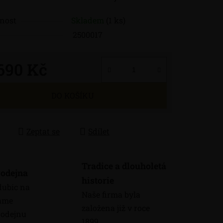
nost
Skladem
(1 ks)
2500017
 690 Kč
 cena:
DO KOŠÍKU
Zeptat se
Sdílet
Tradice a dlouholetá
odejna
historie
dubic na
Naše firma byla
máme
založena již v roce
odejnu
1899