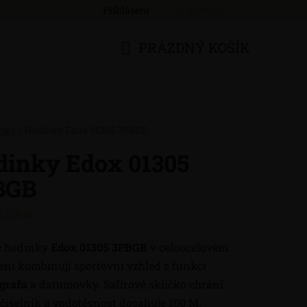
Přihlášení
Registrace
PRÁZDNÝ KOŠÍK
NÁKUPNÍ
KOŠÍK
nky
/
Hodinky Edox 01305 3PBGB
dinky Edox 01305
BGB
:
Edox
é hodinky
Edox 01305 3PBGB
v celoocelovém
ení kombinují sportovní vzhled s funkcí
grafu
a datumovky. Safírové sklíčko chrání
číselník a vodotěsnost dosahuje 100 M.