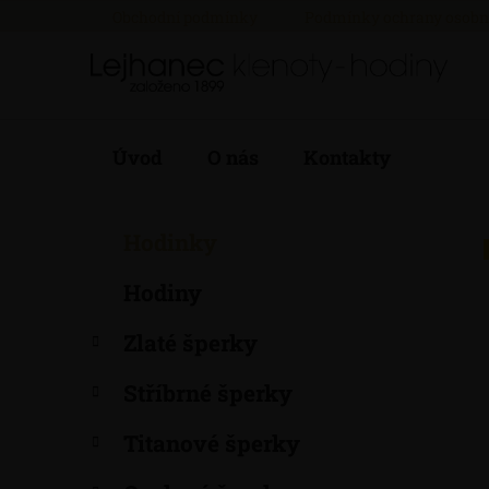
Přejít
Obchodní podmínky
Podmínky ochrany osobn
na
obsah
Úvod
O nás
Kontakty
P
K
Přeskočit
Hodinky
a
kategorie
o
t
s
Hodiny
e
t
g
r
Zlaté šperky
o
a
r
Stříbrné šperky
i
n
e
n
Titanové šperky
í
p