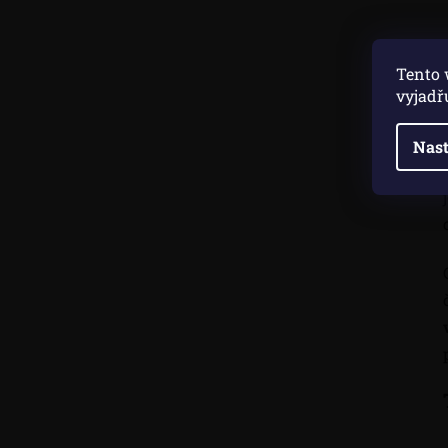
Tento 
vyjadř
Nast