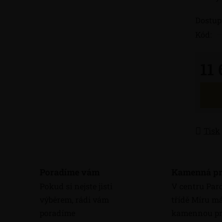
Dostup
Kód:
11
Měrná
Tisk
Poradíme vám
Kamenná pr
Pokud si nejste jisti
V centru Par
výběrem, rádi vám
třídě Míru 
poradíme
kamennou pr