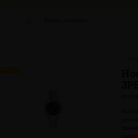
ích údajů
Domů
/
Hodi
Ho
VÝPRODEJ
3P
Značka
Pánsk
proved
chrono
modrý 