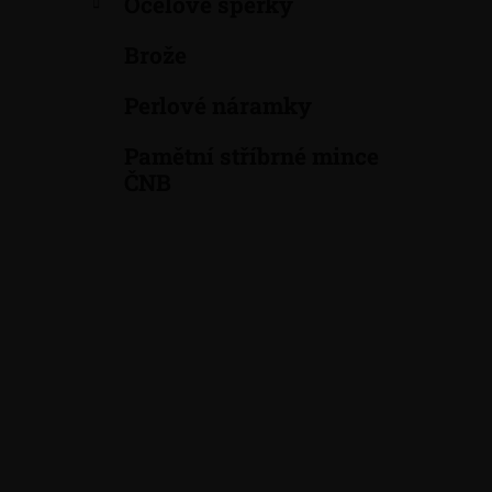
Ocelové šperky
a
n
Brože
e
Perlové náramky
l
Pamětní stříbrné mince
ČNB