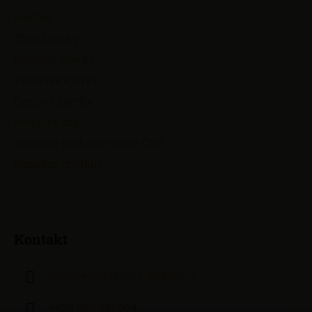
Hodiny
Zlaté šperky
Stříbrné šperky
Titanové šperky
Ocelové šperky
Perly na krk
Pamětní stříbrné mince ČNB
Pamětní medaile
Kontakt
lejhanec
@
klenoty-hodiny.cz
+420 603 481 664