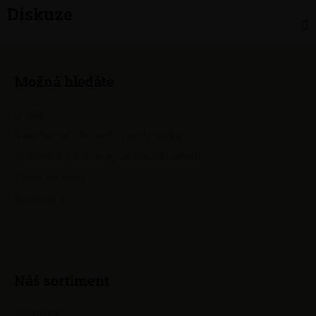
Diskuze
Z
á
Možná hledáte
p
a
O nás
t
Všeobecné obchodní podmínky
í
Podmínky ochrany osobních údajů
Přejít na web
Kontakty
Náš sortiment
Hodinky