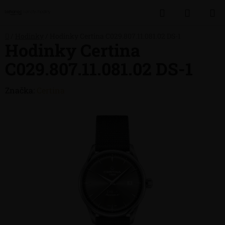
Přejít
Hledat
NÁKUP
na
obsah
KOŠÍK
Domů
/
Hodinky
/
Hodinky Certina C029.807.11.081.02 DS-1
Hodinky Certina
C029.807.11.081.02 DS-1
Značka:
Certina