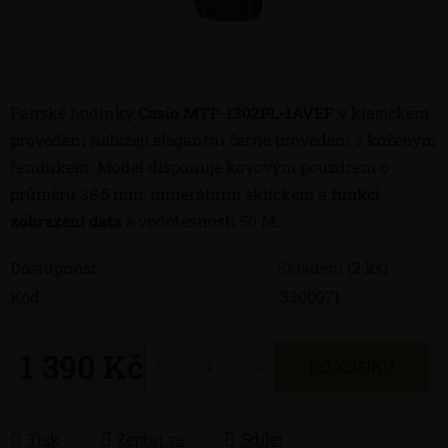
Pánské hodinky
Casio MTP-1302PL-1AVEF
v klasickém
provedení nabízejí elegantní černé provedení s koženým
řemínkem. Model disponuje kovovým pouzdrem o
průměru 38,5 mm, minerálním sklíčkem a
funkcí
zobrazení data
s vodotěsností 50 M.
Dostupnost
Skladem
(2 ks)
Kód:
3300971
1 390 Kč
DO KOŠÍKU
Měrná cena:
Tisk
Zeptat se
Sdílet