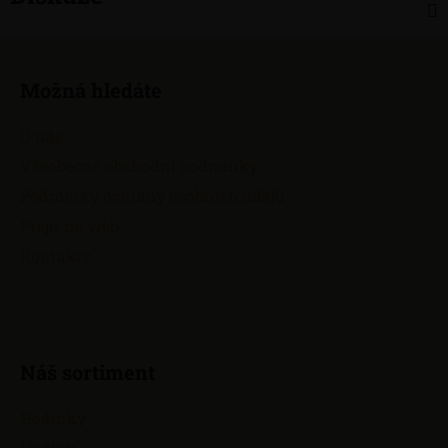
Z
á
Možná hledáte
p
a
O nás
t
Všeobecné obchodní podmínky
í
Podmínky ochrany osobních údajů
Přejít na web
Kontakty
Náš sortiment
Hodinky
Hodiny