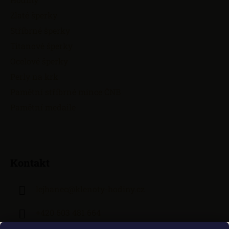
Zlaté šperky
Stříbrné šperky
Titanové šperky
Ocelové šperky
Perly na krk
Pamětní stříbrné mince ČNB
Pamětní medaile
Kontakt
lejhanec
@
klenoty-hodiny.cz
+420 603 481 664