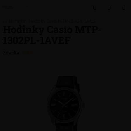
Přejít
Hledat
NÁKUP
na
obsah
KOŠÍK
Domů
/
Hodinky
/
Hodinky Casio MTP-1302PL-1AVEF
Hodinky Casio MTP-
1302PL-1AVEF
Značka:
Casio