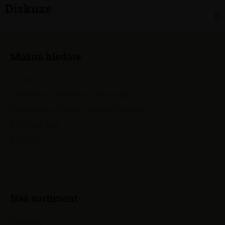
Diskuze
Z
á
Možná hledáte
p
a
O nás
t
Všeobecné obchodní podmínky
í
Podmínky ochrany osobních údajů
Přejít na web
Kontakty
Náš sortiment
Hodinky