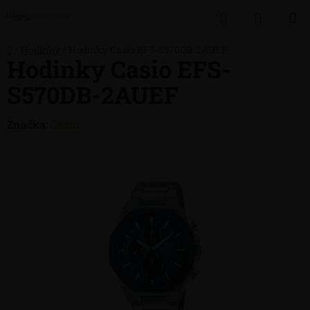
Přejít
Hledat
NÁKUP
na
obsah
KOŠÍK
Domů
/
Hodinky
/
Hodinky Casio EFS-S570DB-2AUEF
Hodinky Casio EFS-
S570DB-2AUEF
Značka:
Casio