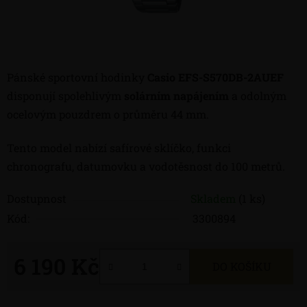
Pánské sportovní hodinky
Casio EFS-S570DB-2AUEF
disponují spolehlivým
solárním napájením
a odolným
ocelovým pouzdrem o průměru 44 mm.
Tento model nabízí safírové sklíčko, funkci
chronografu, datumovku a vodotěsnost do 100 metrů.
Dostupnost
Skladem
(1 ks)
Kód:
3300894
6 190 Kč
DO KOŠÍKU
Měrná cena: