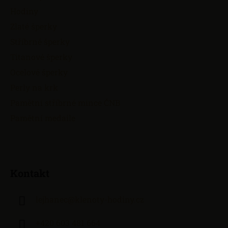
Hodiny
Zlaté šperky
Stříbrné šperky
Titanové šperky
Ocelové šperky
Perly na krk
Pamětní stříbrné mince ČNB
Pamětní medaile
Kontakt
lejhanec
@
klenoty-hodiny.cz
+420 603 481 664