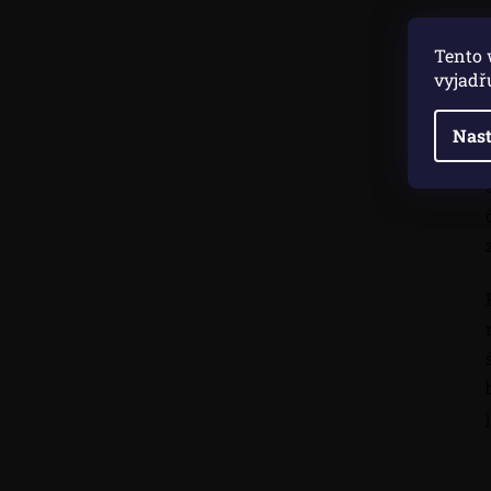
Tento 
vyjadř
Nast