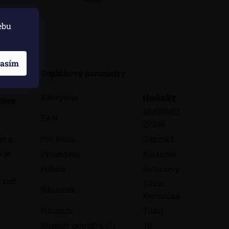
ebu
skuze
lasím
ntní
Doplňkové parametry
Kategorie
Hodinky
teré
40400662
EAN
27269
Pro koho
Dámské
t a
 je
Provedení
Klasické
Pohon
Bateriový
 což
Titan,
Náramek
Keramika
Pouzdro
Titan
Rozměr pouzdra
30
?