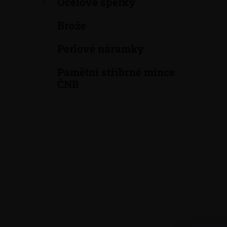
Ocelové šperky
a
n
Brože
e
Perlové náramky
l
Pamětní stříbrné mince
ČNB