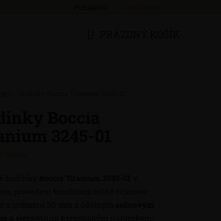
Přihlášení
Registrace
PRÁZDNÝ KOŠÍK
NÁKUPNÍ
KOŠÍK
nky
/
Hodinky Boccia Titanium 3245-01
dinky Boccia
anium 3245-01
:
Boccia
é hodinky
Boccia Titanium 3245-01
v
kém provedení kombinují lehké titanové
o o průměru 30 mm s odolným
safírovým
em
a elegantním keramickým náramkem.