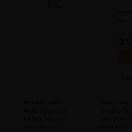
Dostup
Kód:
3 
Měrná
Tisk
Poradíme vám
Kamenná pr
Pokud si nejste jisti
V centru Par
výběrem, rádi vám
třídě Míru 
poradíme
kamennou pr