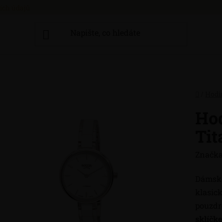
ích údajů
Domů
/
Hodi
Ho
Tit
Značka
Dámsk
klasic
pouzdr
sklíčk