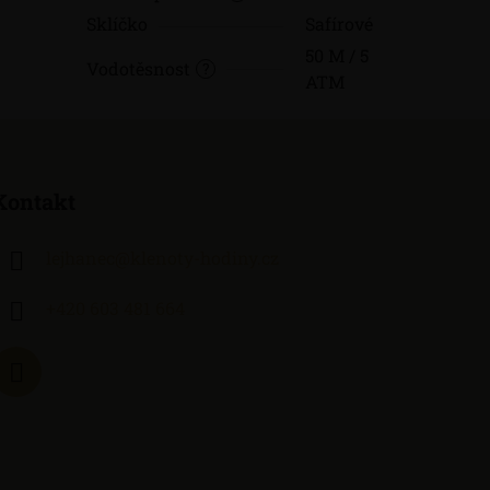
Sklíčko
Safírové
50 M / 5
Vodotěsnost
?
ATM
Kontakt
lejhanec
@
klenoty-hodiny.cz
+420 603 481 664