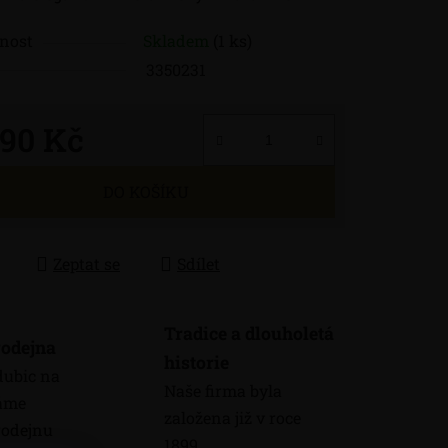
nost
Skladem
(1 ks)
3350231
990 Kč
 cena:
DO KOŠÍKU
Zeptat se
Sdílet
Tradice a dlouholetá
odejna
historie
dubic na
Naše firma byla
máme
založena již v roce
odejnu
1899