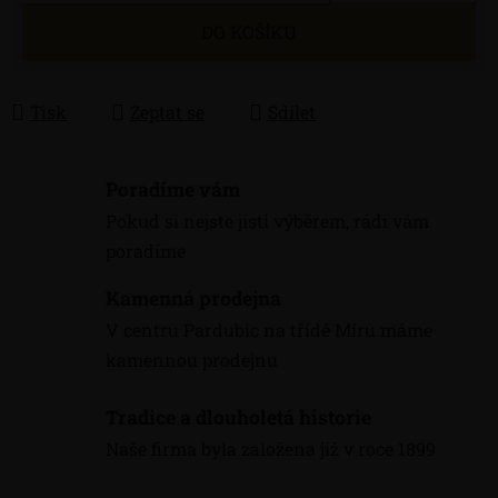
Měrná cena:
DO KOŠÍKU
Tisk
Zeptat se
Sdílet
Poradíme vám
Pokud si nejste jisti výběrem, rádi vám
poradíme
Kamenná prodejna
V centru Pardubic na třídě Míru máme
kamennou prodejnu
Tradice a dlouholetá historie
Naše firma byla založena již v roce 1899