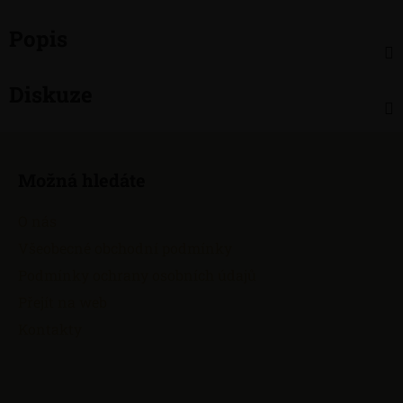
Popis
Diskuze
Z
á
Možná hledáte
p
a
O nás
t
Všeobecné obchodní podmínky
í
Podmínky ochrany osobních údajů
Přejít na web
Kontakty