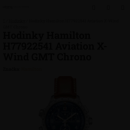
Přejít
Hledat
NÁKUP
na
obsah
KOŠÍK
Domů
/
Hodinky
/
Hodinky Hamilton H77922541 Aviation X-Wind
GMT Chrono
Hodinky Hamilton
H77922541 Aviation X-
Wind GMT Chrono
Značka:
Hamilton