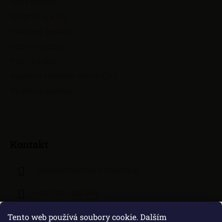
Zlaté šperky
Stříbrné šperky
Titanové šperky
Ocelové šperky
Perly na krk
Pamětní stříbrné mince ČNB
Pamětní medaile
Kontakt
lejhanec
@
klenoty-hodiny.cz
+420 603 481 664
Tento web používá soubory cookie. Dalším