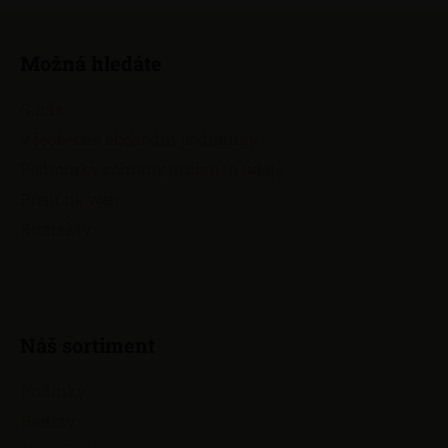
Z
á
Možná hledáte
p
a
O nás
t
Všeobecné obchodní podmínky
í
Podmínky ochrany osobních údajů
Přejít na web
Kontakty
Náš sortiment
Hodinky
Hodiny