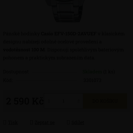
Pánské hodinky
Casio EFV-150D-2AVUEF
v klasickém
designu nabízejí odolné ocelové provedení a
vodotěsnost 100 M
. Disponují spolehlivým bateriovým
pohonem a praktickým zobrazením data.
Dostupnost
Skladem
(1 ks)
Kód:
3301073
2 590 Kč
DO KOŠÍKU
Měrná cena:
Tisk
Zeptat se
Sdílet