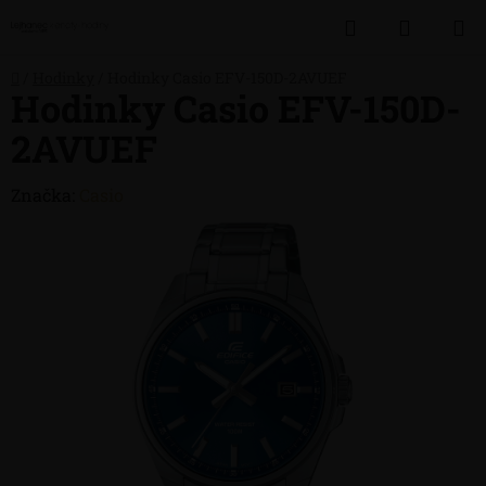
Přejít
Hledat
NÁKUP
na
obsah
KOŠÍK
Domů
/
Hodinky
/
Hodinky Casio EFV-150D-2AVUEF
Hodinky Casio EFV-150D-
2AVUEF
Značka:
Casio