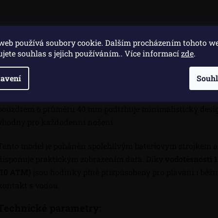
Popis
Di
web používá soubory cookie. Dalším procházením tohoto w
ujete souhlas s jejich používáním.. Více informací
zde
.
Pánské hodinky Casio EFR-S108D-1AVUEF představují eleg
avení
Souh
doplněk s
odolným safírovým sklíčkem
, které zajišťuje vys
ochranu proti poškrábání. Klasické celoocelové provedení s
pouzdrem o průměru 40 mm podtrhuje minimalistický desi
vhodný pro každodenní nošení.
Tento model je poháněn spolehlivým bateriovým strojkem a
disponuje praktickým zobrazením data. Díky
vodotěsnosti 
(10 ATM)
jsou hodinky plně přizpůsobeny pro plavání i běž
kontakt s vodou.
Technické parametry: