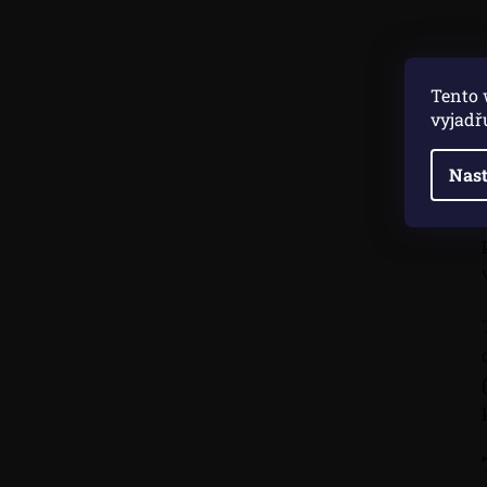
Tento 
vyjadř
Nast