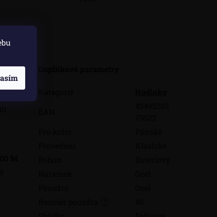
skuze
ebu
antní
Doplňkové parametry
lasím
okou
Kategorie
Hodinky
45495262
gn
EAN
79522
Pro koho
Pánské
Provedení
Klasické
100 M
Pohon
Bateriový
ný
Náramek
Ocel
Pouzdro
Ocel
Rozměr pouzdra
40
?
Sklíčko
Safírové