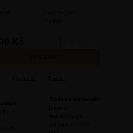
nost
Skladem
(1 ks)
3300892
190 Kč
 cena:
DO KOŠÍKU
Zeptat se
Sdílet
Tradice a dlouholetá
odejna
historie
dubic na
Naše firma byla
máme
založena již v roce
odejnu
1899