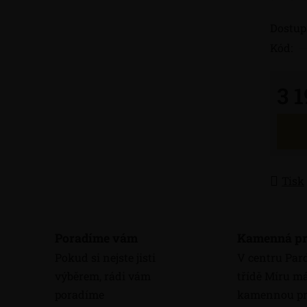
Dostup
Kód:
3 
Měrná
Tisk
Poradíme vám
Kamenná pr
Pokud si nejste jisti
V centru Par
výběrem, rádi vám
třídě Míru 
poradíme
kamennou pr