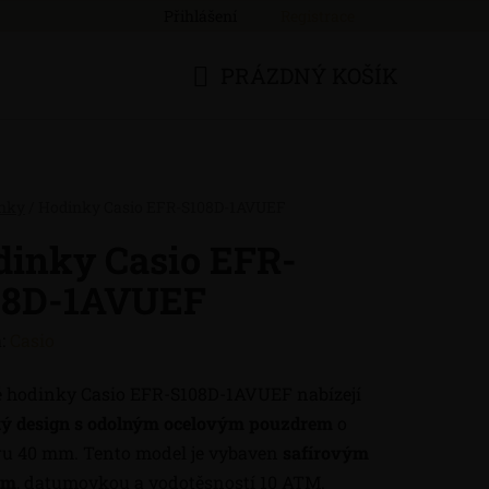
Přihlášení
Registrace
PRÁZDNÝ KOŠÍK
NÁKUPNÍ
KOŠÍK
nky
/
Hodinky Casio EFR-S108D-1AVUEF
dinky Casio EFR-
08D-1AVUEF
:
Casio
 hodinky Casio EFR-S108D-1AVUEF nabízejí
ký design s odolným ocelovým pouzdrem
o
u 40 mm. Tento model je vybaven
safírovým
em
, datumovkou a vodotěsností 10 ATM.