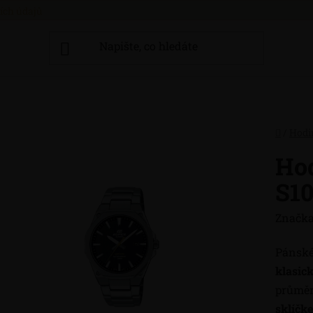
ích údajů
Domů
/
Hodi
Ho
S1
Značka
Pánské
klasic
průměr
sklíčk