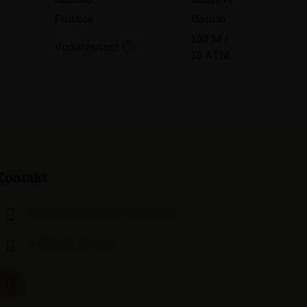
Funkce
Datum
100 M /
Vodotěsnost
?
10 ATM
Kontakt
lejhanec
@
klenoty-hodiny.cz
+420 603 481 664