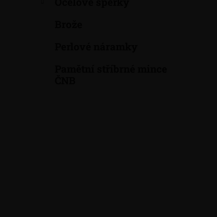
Ocelové šperky
a
n
Brože
e
Perlové náramky
l
Pamětní stříbrné mince
ČNB