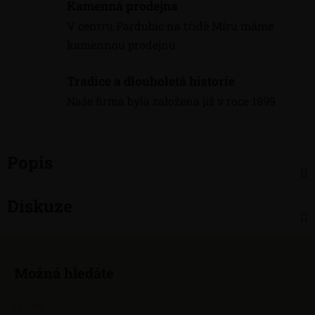
Kamenná prodejna
V centru Pardubic na třídě Míru máme
kamennou prodejnu
Tradice a dlouholetá historie
Naše firma byla založena již v roce 1899
Popis
Diskuze
Z
á
Možná hledáte
p
a
O nás