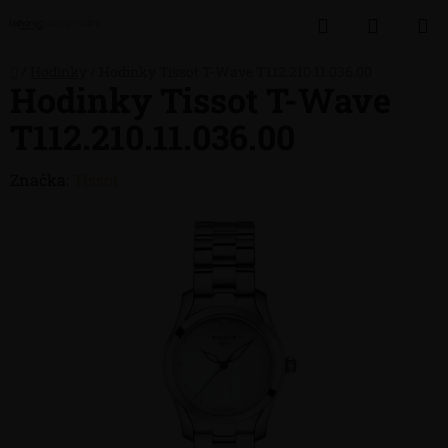
Přejít
Hledat
NÁKUP
na
obsah
KOŠÍK
Domů
/
Hodinky
/
Hodinky Tissot T-Wave T112.210.11.036.00
Hodinky Tissot T-Wave
T112.210.11.036.00
Značka:
Tissot