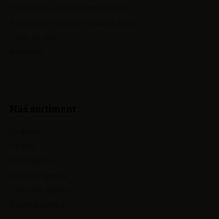
t
Všeobecné obchodní podmínky
í
Podmínky ochrany osobních údajů
Přejít na web
Kontakty
Náš sortiment
Hodinky
Hodiny
Zlaté šperky
Stříbrné šperky
Titanové šperky
Ocelové šperky
Perly na krk