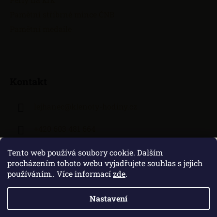
Pamětní stříbrné mince ČNB
Pamětní medaile
Kontakt
lejhanec
@
klenoty-hodiny.cz
+420 603 481 664
Tento web používá soubory cookie. Dalším
procházením tohoto webu vyjadřujete souhlas s jejich
používáním.. Více informací
zde
.
Nastavení
Vytvořil Shoptet
|
Zprovozněný e-shop na Shoptetu máme od DF