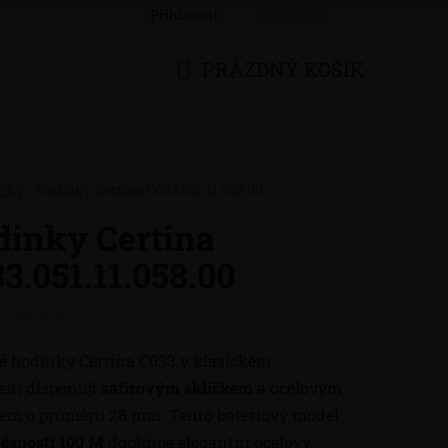
Přihlášení
Registrace
PRÁZDNÝ KOŠÍK
NÁKUPNÍ
KOŠÍK
nky
/
Hodinky Certina C033.051.11.058.00
inky Certina
3.051.11.058.00
:
Certina
 hodinky Certina C033 v klasickém
ení disponují
safírovým sklíčkem
a ocelovým
em o průměru 28 mm. Tento bateriový model
ěsností 100 M
doplňuje elegantní ocelový