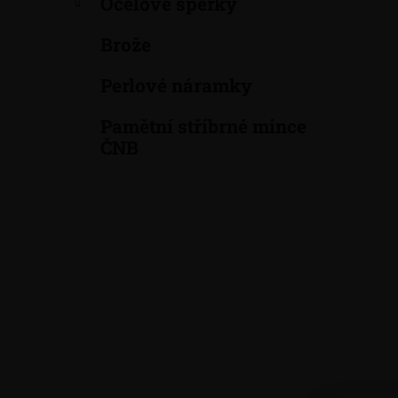
Ocelové šperky
a
n
Brože
e
Perlové náramky
l
Pamětní stříbrné mince
ČNB