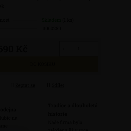
ek.
nost
Skladem
(1 ks)
3060289
 690 Kč
 cena:
DO KOŠÍKU
Zeptat se
Sdílet
Tradice a dlouholetá
odejna
historie
dubic na
Naše firma byla
máme
založena již v roce