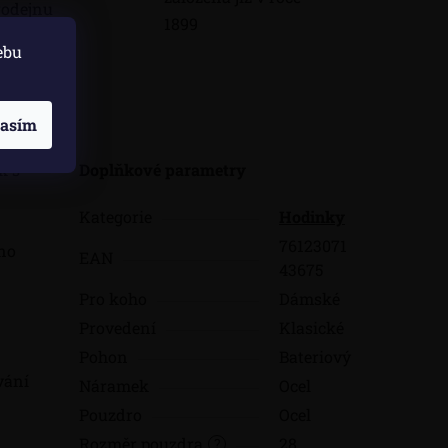
odejnu
1899
ebu
skuze
lasím
k s
Doplňkové parametry
Kategorie
Hodinky
76123071
no
EAN
43675
Pro koho
Dámské
Provedení
Klasické
Pohon
Bateriový
vání
Náramek
Ocel
Pouzdro
Ocel
Rozměr pouzdra
28
?