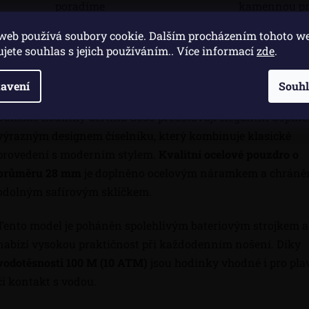
poradíme
kamennou pr
web používá soubory cookie. Dalším procházením tohoto w
ujete souhlas s jejich používáním.. Více informací
zde
.
Popis
Di
avení
Souh
Dámské hodinky Certina C033 představují elegantní doplně
výrazným designem číselníku, který kombinuje klasické
provedení s moderním stylem.
Kvalitní ocelové pouzdro o
průměru 28 mm
je doplněno ocelovým náramkem a chráně
odolným safírovým sklíčkem.
Tento model je poháněn spolehlivým bateriovým strojkem a
nabízí vysokou praktičnost při každodenním nošení. Díky
vodotěsnosti 100 M (10 ATM)
jsou hodinky vhodné i pro pla
či kontakt s vodou.