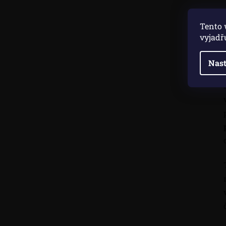
Tento 
vyjadř
Nast