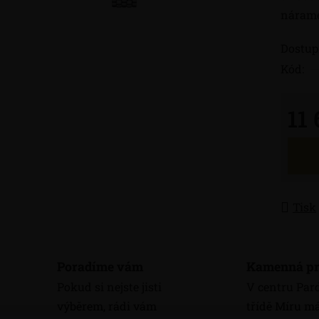
náram
Dostup
Kód:
11
Měrná
Tisk
Poradíme vám
Kamenná pr
Pokud si nejste jisti
V centru Par
výběrem, rádi vám
třídě Míru 