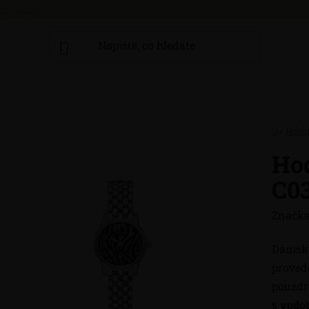
ích údajů
Domů
/
Hodi
Hod
C03
Značka
Dámské
proved
pouzdr
s
vodot