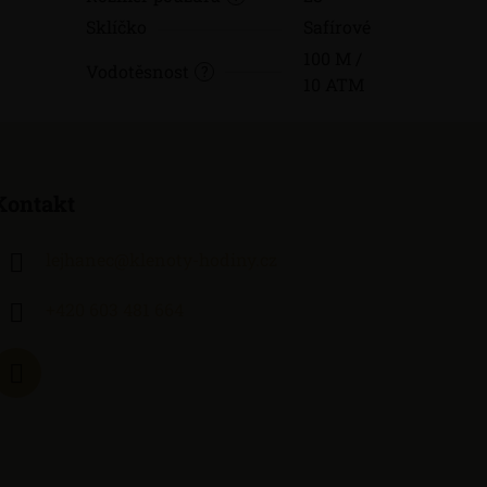
Sklíčko
Safírové
100 M /
Vodotěsnost
?
10 ATM
Kontakt
lejhanec
@
klenoty-hodiny.cz
+420 603 481 664