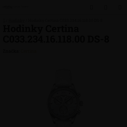
Přejít
Hledat
NÁKUP
na
obsah
KOŠÍK
Domů
/
Hodinky
/
Hodinky Certina C033.234.16.118.00 DS-8
Hodinky Certina
C033.234.16.118.00 DS-8
Značka:
Certina