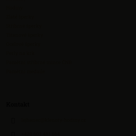
Hodiny
Zlaté šperky
Stříbrné šperky
Titanové šperky
Ocelové šperky
Perly na krk
Pamětní stříbrné mince ČNB
Pamětní medaile
Kontakt
lejhanec
@
klenoty-hodiny.cz
+420 603 481 664