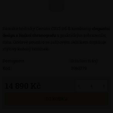
Dámské hodinky Certina C033 DS-8 kombinují
elegantní
design s funkcí chronografu
a praktickým zobrazením
data. Ocelové pouzdro se safírovým sklíčkem doplňuje
stylový kožený řemínek.
Dostupnost
Skladem
(1 ks)
Kód:
3060270
14 890 Kč
Měrná cena:
DO KOŠÍKU