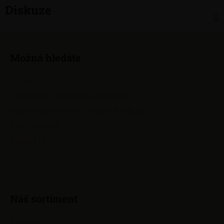
Diskuze
Z
á
Možná hledáte
p
a
O nás
t
Všeobecné obchodní podmínky
í
Podmínky ochrany osobních údajů
Přejít na web
Kontakty
Náš sortiment
Hodinky