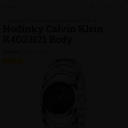
Přejít
Hledat
NÁKUP
na
obsah
KOŠÍK
Domů
/
Hodinky
/
Hodinky Calvin Klein K4G23121 Body
Hodinky Calvin Klein
K4G23121 Body
Značka:
Calvin Klein
VÝPRODEJ