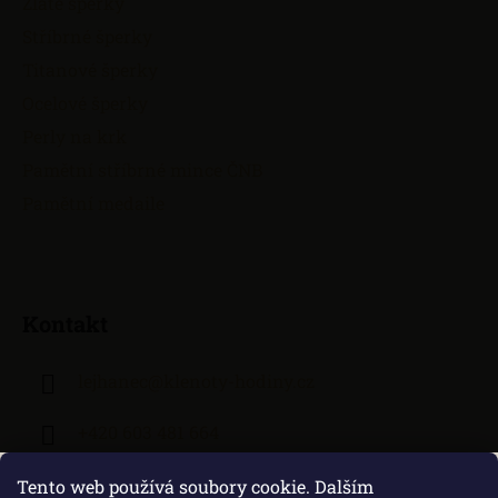
Zlaté šperky
Stříbrné šperky
Titanové šperky
Ocelové šperky
Perly na krk
Pamětní stříbrné mince ČNB
Pamětní medaile
Kontakt
lejhanec
@
klenoty-hodiny.cz
+420 603 481 664
Tento web používá soubory cookie. Dalším