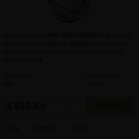
Dámské hodinky
Calvin Klein K4G23121 Body
zaujmou
svým elegantním
ocelovým náramkem
s kruhovými
články. Model s 30mm pouzdrem pohání spolehlivý
bateriový strojek.
Dostupnost
Skladem
(1 ks)
Kód:
3200151
4 820 Kč
DO KOŠÍKU
Měrná cena:
Tisk
Zeptat se
Sdílet