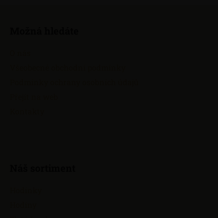
Z
á
Možná hledáte
p
a
O nás
t
Všeobecné obchodní podmínky
í
Podmínky ochrany osobních údajů
Přejít na web
Kontakty
Náš sortiment
Hodinky
Hodiny