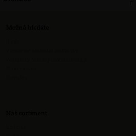
Z
á
Možná hledáte
p
a
O nás
t
Všeobecné obchodní podmínky
í
Podmínky ochrany osobních údajů
Přejít na web
Kontakty
Náš sortiment
Hodinky
Hodiny