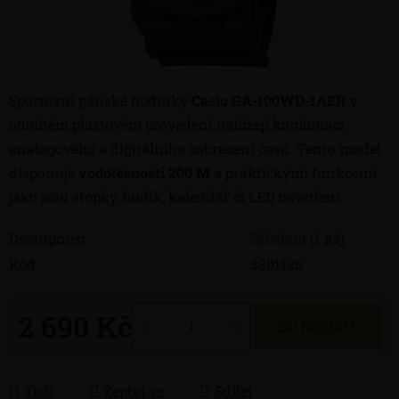
Sportovní pánské hodinky
Casio GA-100WD-1AER
v
odolném plastovém provedení nabízejí kombinaci
analogového a digitálního zobrazení času. Tento model
disponuje
vodotěsností 200 M
a praktickými funkcemi,
jako jsou stopky, budík, kalendář či LED osvětlení.
Dostupnost
Skladem
(1 ks)
Kód:
3301126
2 690 Kč
DO KOŠÍKU
Měrná cena:
Tisk
Zeptat se
Sdílet