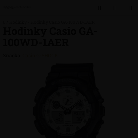
Přejít
Hledat
NÁKUP
na
obsah
KOŠÍK
Domů
/
Hodinky
/
Hodinky Casio GA-100WD-1AER
Hodinky Casio GA-
100WD-1AER
Značka:
Casio G-SHOCK