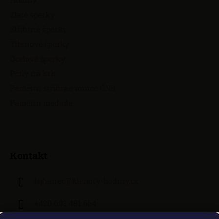
Zlaté šperky
Stříbrné šperky
Titanové šperky
Ocelové šperky
Perly na krk
Pamětní stříbrné mince ČNB
Pamětní medaile
Kontakt
lejhanec
@
klenoty-hodiny.cz
+420 603 481 664