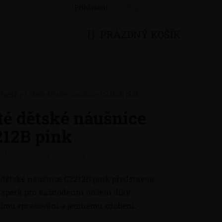
Přihlášení
Registrace
PRÁZDNÝ KOŠÍK
NÁKUPNÍ
KOŠÍK
 šperky
/
Zlaté dětské náušnice C2212B pink
té dětské náušnice
212B pink
:
Náušnice dětské - bílé zlato
dětské náušnice C2212B pink představují
í šperk pro každodenní nošení díky
nímu zpracování a jemnému zdobení.