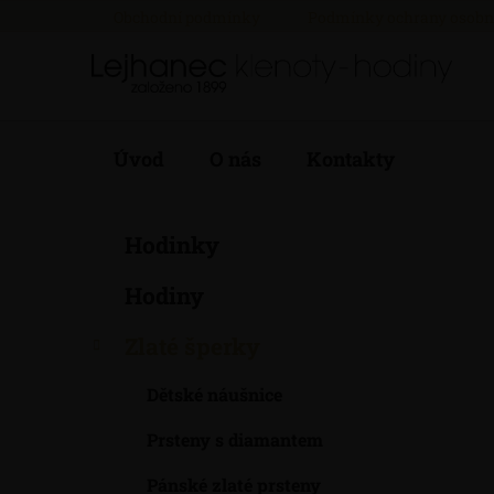
Přejít
Obchodní podmínky
Podmínky ochrany osobn
na
obsah
Úvod
O nás
Kontakty
P
K
Přeskočit
Hodinky
a
kategorie
o
t
s
Hodiny
e
t
g
r
Zlaté šperky
o
a
r
Dětské náušnice
i
n
e
n
Prsteny s diamantem
í
p
Pánské zlaté prsteny