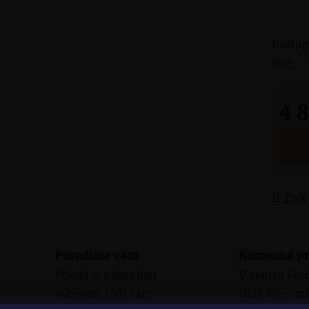
Dostup
Kód:
4 
Měrná
Tisk
Poradíme vám
Kamenná pr
Pokud si nejste jisti
V centru Par
výběrem, rádi vám
třídě Míru 