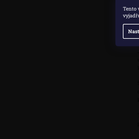
Tento 
vyjadř
Nast