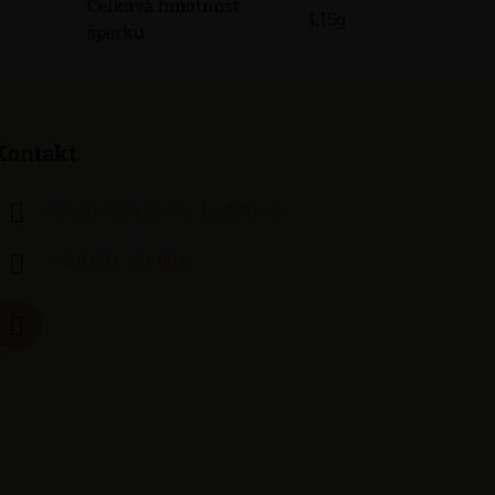
Celková hmotnost
1,15g
šperku
Kontakt
lejhanec
@
klenoty-hodiny.cz
+420 603 481 664