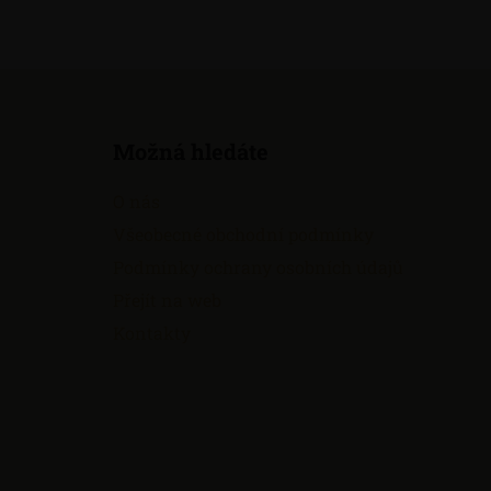
Z
á
Možná hledáte
p
a
O nás
t
Všeobecné obchodní podmínky
í
Podmínky ochrany osobních údajů
Přejít na web
Kontakty