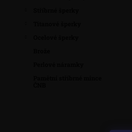
a
Stříbrné šperky
n
e
Titanové šperky
l
Ocelové šperky
Brože
Perlové náramky
Pamětní stříbrné mince
ČNB