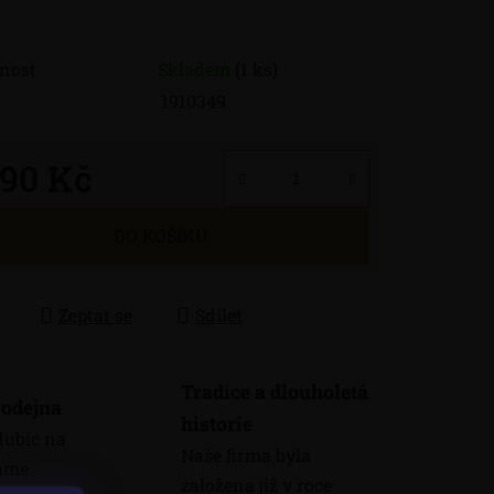
nost
Skladem
(1 ks)
1910349
890 Kč
 cena:
DO KOŠÍKU
Zeptat se
Sdílet
Tradice a dlouholetá
odejna
historie
dubic na
Naše firma byla
máme
založena již v roce