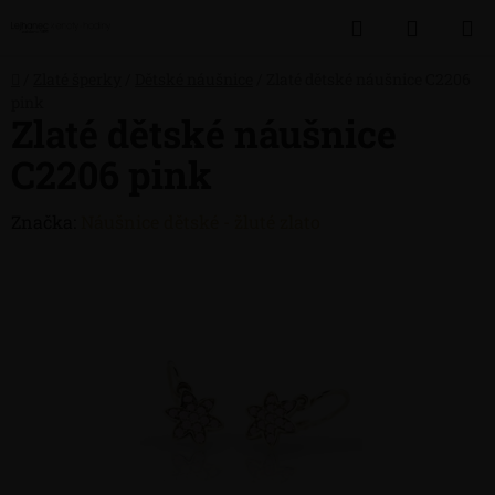
Přejít
Hledat
NÁKUP
na
obsah
KOŠÍK
Domů
/
Zlaté šperky
/
Dětské náušnice
/
Zlaté dětské náušnice C2206
pink
Zlaté dětské náušnice
C2206 pink
Značka:
Náušnice dětské - žluté zlato