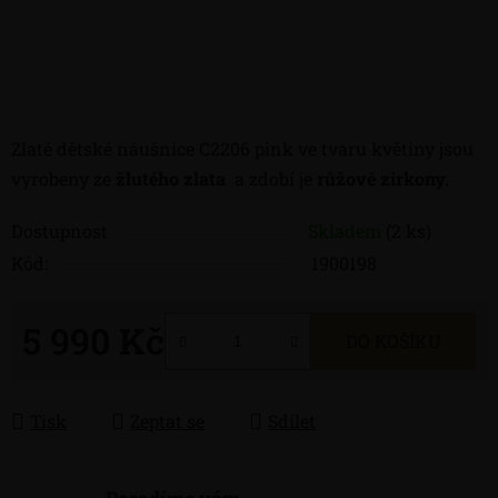
Zlaté dětské náušnice C2206 pink ve tvaru květiny jsou
vyrobeny ze
žlutého zlata
a zdobí je
růžové zirkony.
Dostupnost
Skladem
(2 ks)
Kód:
1900198
5 990 Kč
DO KOŠÍKU
Měrná cena:
Tisk
Zeptat se
Sdílet