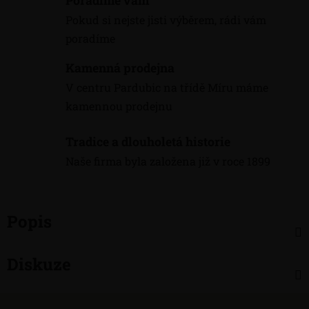
Poradíme vám
Pokud si nejste jisti výběrem, rádi vám
poradíme
Kamenná prodejna
V centru Pardubic na třídě Míru máme
kamennou prodejnu
Tradice a dlouholetá historie
Naše firma byla založena již v roce 1899
Popis
Diskuze
Z