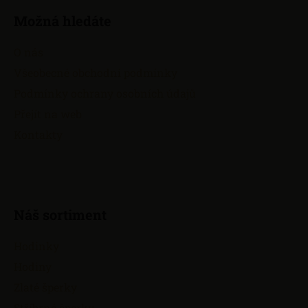
á
Možná hledáte
p
a
O nás
t
Všeobecné obchodní podmínky
í
Podmínky ochrany osobních údajů
Přejít na web
Kontakty
Náš sortiment
Hodinky
Hodiny
Zlaté šperky
Stříbrné šperky