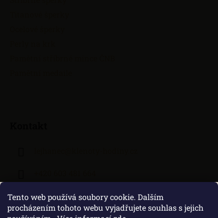
Titanové šperky
Ocelové šperky
Perly na krk
Pamětní stříbrné mince ČNB
Pamětní medaile
Kontakt
lejhanec
@
klenoty-hodiny.cz
+420 603 481 664
Tento web používá soubory cookie. Dalším
procházením tohoto webu vyjadřujete souhlas s jejich