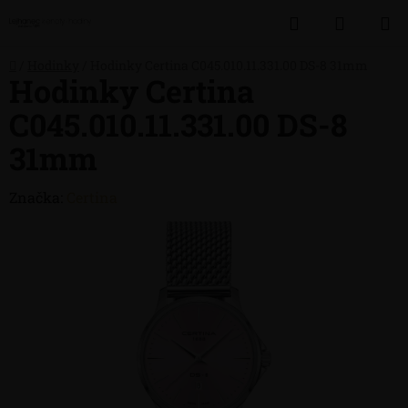
Přejít
Hledat
NÁKUP
na
obsah
KOŠÍK
Domů
/
Hodinky
/
Hodinky Certina C045.010.11.331.00 DS-8 31mm
Hodinky Certina
C045.010.11.331.00 DS-8
31mm
Značka:
Certina