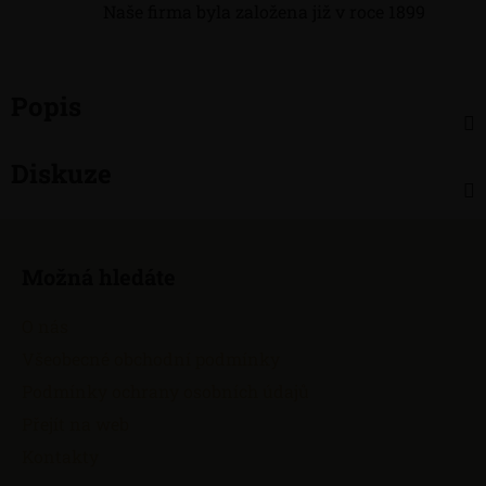
Naše firma byla založena již v roce 1899
Popis
Diskuze
Z
á
Možná hledáte
p
a
O nás
t
Všeobecné obchodní podmínky
í
Podmínky ochrany osobních údajů
Přejít na web
Kontakty