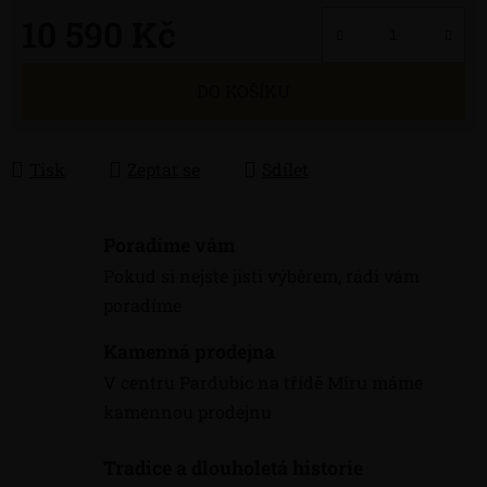
10 590 Kč
Měrná cena:
DO KOŠÍKU
Tisk
Zeptat se
Sdílet
Poradíme vám
Pokud si nejste jisti výběrem, rádi vám
poradíme
Kamenná prodejna
V centru Pardubic na třídě Míru máme
kamennou prodejnu
Tradice a dlouholetá historie