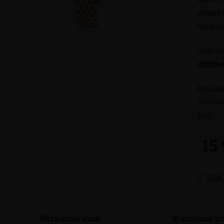
elegant
bateri
Cifern
sklíčk
Položk
Dostup
Kód:
15
Měrná
Tisk
Poradíme vám
Kamenná pr