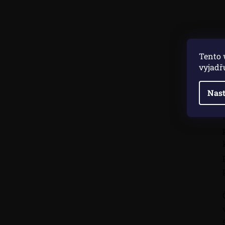
Tento 
vyjadř
Nast