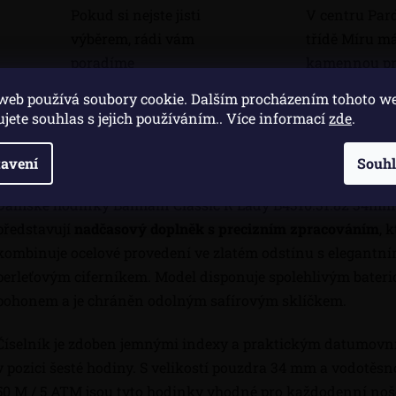
Pokud si nejste jisti
V centru Par
výběrem, rádi vám
třídě Míru 
poradíme
kamennou pr
web používá soubory cookie. Dalším procházením tohoto w
ujete souhlas s jejich používáním.. Více informací
zde
.
Popis
Di
avení
Souh
Dámské hodinky Balmain Classic R Lady B4310.31.82 34mm
představují
nadčasový doplněk s precizním zpracováním
, 
kombinuje ocelové provedení ve zlatém odstínu s elegantn
perleťovým ciferníkem. Model disponuje spolehlivým bater
pohonem a je chráněn odolným safírovým sklíčkem.
Číselník je zdoben jemnými indexy a praktickým datumov
v pozici šesté hodiny. S velikostí pouzdra 34 mm a vodotěsn
50 M / 5 ATM jsou tyto hodinky vhodné pro každodenní noš