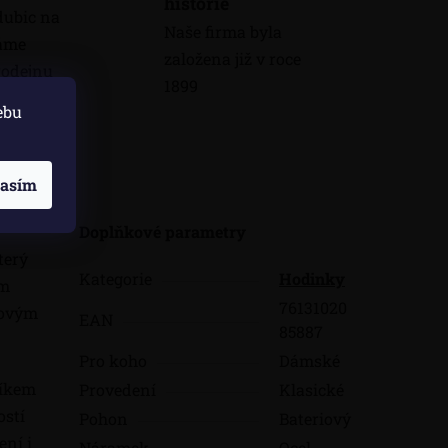
historie
dubic na
Naše firma byla
máme
založena již v roce
odejnu
1899
ebu
skuze
lasím
Doplňkové parametry
který
Kategorie
Hodinky
ím
76131020
iovým
EAN
85887
Pro koho
Dámské
níkem
Provedení
Klasické
ostí
Pohon
Bateriový
ení i
Náramek
Ocel