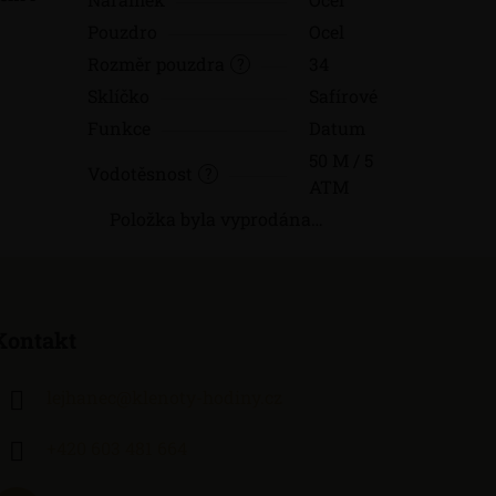
Pouzdro
Ocel
Rozměr pouzdra
34
?
Sklíčko
Safírové
Funkce
Datum
50 M / 5
Vodotěsnost
?
ATM
Položka byla vyprodána…
Kontakt
lejhanec
@
klenoty-hodiny.cz
+420 603 481 664