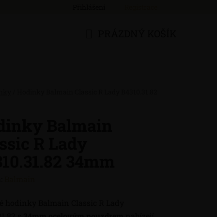
Přihlášení
Registrace
PRÁZDNÝ KOŠÍK
NÁKUPNÍ
KOŠÍK
nky
/
Hodinky Balmain Classic R Lady B4310.31.82
dinky Balmain
ssic R Lady
310.31.82 34mm
:
Balmain
 hodinky Balmain Classic R Lady
31.82 s
34mm ocelovým pouzdrem
nabízejí