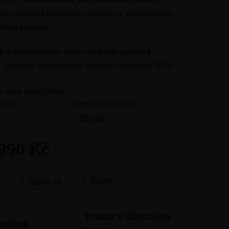
ní spojení klasického designu a spolehlivého
ového pohonu.
ík s datumovkou chrání
odolné safírové
o
, přičemž vodotěsnost modelu dosahuje 50 M.
a byla vyprodána…
nost
Prodej ukončen
2520103
 990 Kč
 cena:
Zeptat se
Sdílet
Tradice a dlouholetá
odejna