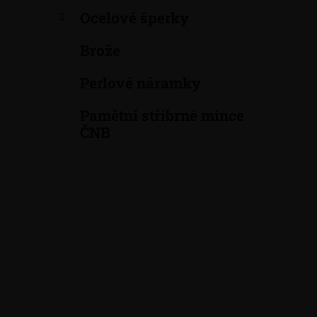
p
Ocelové šperky
a
n
Brože
e
Perlové náramky
l
Pamětní stříbrné mince
ČNB